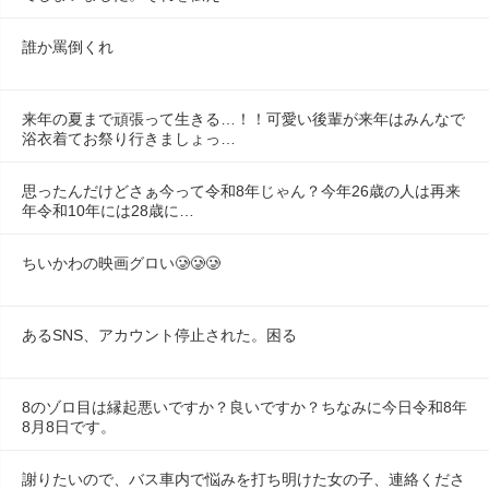
誰か罵倒くれ
来年の夏まで頑張って生きる…！！可愛い後輩が来年はみんなで
浴衣着てお祭り行きましょっ…
思ったんだけどさぁ今って令和8年じゃん？今年26歳の人は再来
年令和10年には28歳に…
ちいかわの映画グロい🥲🥲🥲
あるSNS、アカウント停止された。困る
8のゾロ目は縁起悪いですか？良いですか？ちなみに今日令和8年
8月8日です。
謝りたいので、バス車内で悩みを打ち明けた女の子、連絡くださ