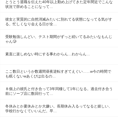
とうとう退職を伝えた40年以上勤め上げてきた定年間近でこんな
状況で辞めることになって…
彼女と実質的に自然消滅みたいに別れてる状態になってる気がす
る。忙しくなり会える日が全…
受験勉強しんどい、テスト期間がずっと続いてるみたいなもんじ
ゃん🥲
素直に楽しめない時にする事わからん…わからん…
ここ数日というか数週間昼夜逆転すぎてえぐい……w今の時間で
も眠くないwあくびは出るの…
８個上の彼氏と付き合って3年同棲して1年になる。過去付き合う
前にソープ店に数回行って…
冬休みとか夏休みとか大嫌い。長期休み入るってなると嬉しい、
学校行かなくていいんだ。早…