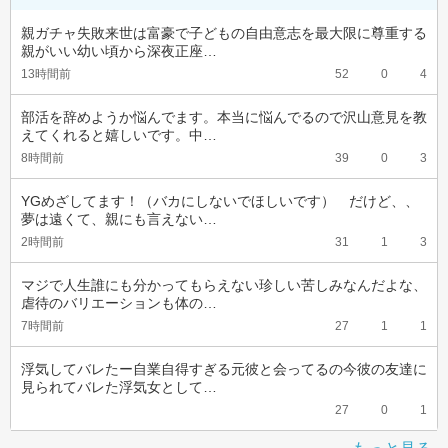
親ガチャ失敗来世は富豪で子どもの自由意志を最大限に尊重する
親がいい幼い頃から深夜正座…
13時間前
52
0
4
部活を辞めようか悩んでます。本当に悩んでるので沢山意見を教
えてくれると嬉しいです。中…
8時間前
39
0
3
YGめざしてます！（バカにしないでほしいです）　だけど、、
夢は遠くて、親にも言えない…
2時間前
31
1
3
マジで人生誰にも分かってもらえない珍しい苦しみなんだよな、
虐待のバリエーションも体の…
7時間前
27
1
1
浮気してバレたー自業自得すぎる元彼と会ってるの今彼の友達に
見られてバレた浮気女として…
27
0
1