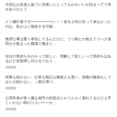
大切なお友達と誕プレ交換したとってもかわいいが詰まってて幸
せありかとう
クソ腰巾着ウザーーーーーーい！！多分上司が言って来なかった
のは、私が上に報告する可能…
無理な事は重々承知してるんだけど、うつ病とか抱えてリハ人達
同士が集まった職場で働きた…
自分の気持ちをわかって欲しい、理解して欲しいって気持ちはあ
るけど全部押し付けるつもり…
1時間前
何事も続かない、計算も暗記も物覚えも悪い。資格の勉強もして
みたが続かない。→家計簿つ…
1時間前
心理学者が色々嫌な相手の対処法とかうんちく垂れてるけど上手
くいかない時のリカバリーが…
2時間前