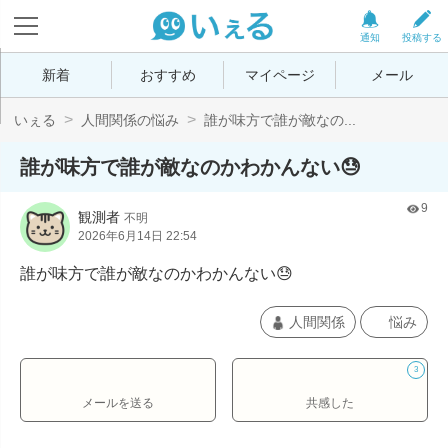
通知
投稿する
新着
おすすめ
マイページ
メール
いぇる
人間関係の悩み
誰が味方で誰が敵なの...
誰が味方で誰が敵なのかわかんない😓
9
観測者
不明
2026年6月14日 22:54
誰が味方で誰が敵なのかわかんない😓
人間関係
悩み
3
メールを送る
共感した