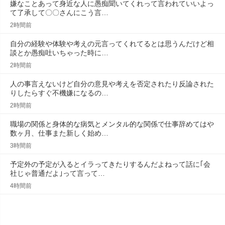
嫌なことあって身近な人に愚痴聞いてくれって言われていいよっ
て了承して〇〇さんにこう言…
2時間前
自分の経験や体験や考えの元言ってくれてるとは思うんだけど相
談とか愚痴吐いちゃった時に…
2時間前
人の事言えないけど自分の意見や考えを否定されたり反論された
りしたらすぐ不機嫌になるの…
2時間前
職場の関係と身体的な病気とメンタル的な関係で仕事辞めてはや
数ヶ月、仕事また新しく始め…
3時間前
予定外の予定が入るとイラってきたりするんだよねって話に｢会
社じゃ普通だよ｣って言って…
4時間前