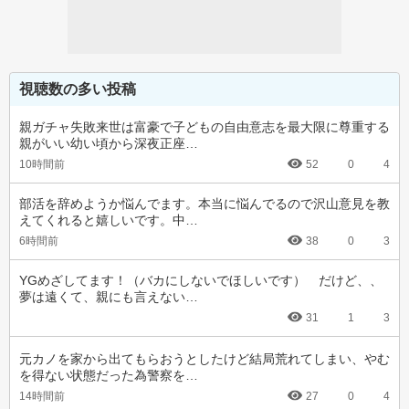
視聴数の多い投稿
親ガチャ失敗来世は富豪で子どもの自由意志を最大限に尊重する
親がいい幼い頃から深夜正座…
10時間前
52
0
4
部活を辞めようか悩んでます。本当に悩んでるので沢山意見を教
えてくれると嬉しいです。中…
6時間前
38
0
3
YGめざしてます！（バカにしないでほしいです）　だけど、、
夢は遠くて、親にも言えない…
31
1
3
元カノを家から出てもらおうとしたけど結局荒れてしまい、やむ
を得ない状態だった為警察を…
14時間前
27
0
4