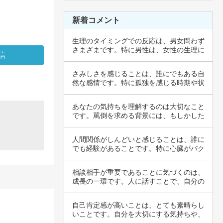
新着コメント
生理のタイミングでの反応は、男女問わず
さまざまです。特に男性は、女性の生理に
ついてあ…
さみしさを感じることは、誰にでもある自
然な感情です。特に孤独を感じる時期や状
況にいる…
あなたの気持ちを理解するのは大切なこと
です。罵倒を求める背景には、もしかした
らストレ…
人間関係がしんどいと感じることは、誰に
でも経験があることです。特に心臓がバク
バクする…
相談相手が重要であることに気づくのは、
成長の一環です。人に話すことで、自分の
気持ちや…
自己肯定感が高いことは、とても素晴らし
いことです。自分を大切にする気持ちや、