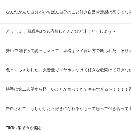
なんだかんだ自分がいちばん自分のこと好き自己肯定感は高くてな
どうしよう 就職先3つも応募したんだけど迷うどうしよう〜
勢いで遊ぼって誘っちゃって、結構キツイ言い方で断られた…そり
色々すっきりした。大音量でイヤホンつけて好きな歌聞けて好きな
勝手に第二志望すら怪しいよとか言ってきてキモすぎる〜！！！！
告白されて、もしかしたら好きになれるかもって思って付き合って
TikTok消そうか悩む