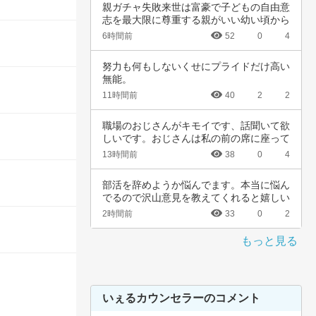
親ガチャ失敗来世は富豪で子どもの自由意
志を最大限に尊重する親がいい幼い頃から
深夜正座…
6時間前
52
0
4
努力も何もしないくせにプライドだけ高い
無能。
11時間前
40
2
2
職場のおじさんがキモイです、話聞いて欲
しいです。おじさんは私の前の席に座って
いて、い…
13時間前
38
0
4
部活を辞めようか悩んでます。本当に悩ん
でるので沢山意見を教えてくれると嬉しい
です。中…
2時間前
33
0
2
もっと見る
いぇるカウンセラーのコメント