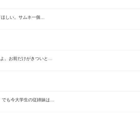
てほしい。サムネ一個…
かよ。お前だけがきついと…
。でも今大学生の従姉妹は…