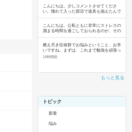
こんにちは。少しコメントさせてくださ
い。憧れて入った部活で道具も揃えたんで
すよね。頑…
こんにちは。公私ともに非常にストレスの
溜まる時間を過ごしておられるのが、その
辛さと共…
燃え尽き症候群でお悩みということ、お辛
いですね。まずは、これまで勉強を頑張っ
てこられ…
19時間前
もっと見る
トピック
新着
悩み