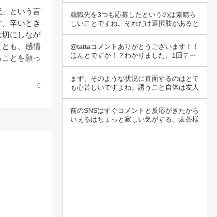
自己理解…
死」という言
就職先を3つも応募したというのは素晴ら
す。辛いとき
しいことですね。それだけ選択肢があると
いうこと…
大切にしなが
ことも、感情
@tattaコメントありがとうございます！！
ほんとですか！？わかりました、1回テー
ることを願っ
プ…
まず、そのような状況に直面するのはとて
0
も心苦しいですよね。誘うこと自体は友人
との関係…
前のSNSはすぐコメントと反応がきたから
いぇるはちょっと寂しい気がする。麦茶様
とうく…