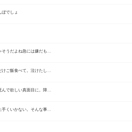
んぼでしょ
ゃそうだよね急には嫌だも…
だけご飯食べて。泣けたし…
死んで欲しい真面目に。障…
上手くいかない。そんな事…