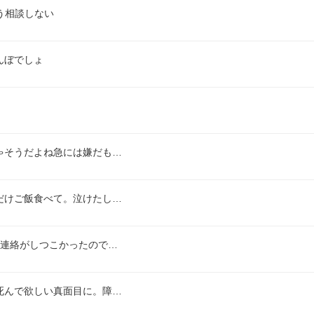
う相談しない
んぼでしょ
ゃそうだよね急には嫌だも…
だけご飯食べて。泣けたし…
の連絡がしつこかったので…
死んで欲しい真面目に。障…