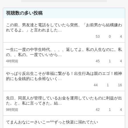
視聴数の多い投稿
この前、男友達と電話をしていたら突然、「お前男から結構嫌わ
れてるよ。」と言われました…
53
0
4
一生に一度の中学生時代、、、、返してよ。私の人生なのに。私
の、、私の。一度でいいから…
4時間前
45
1
4
やっぱり反出生こそが幸福に繋がる！出生行為は親のエゴ！精神
的にも金銭的にも余裕ないく…
44
1
16
先日、同居人が管理しているお金を運用していたものに利益が出
た。と、私に言ってきた。結…
9時間前
42
1
4
てまんおなにーさいこー^^ずっと快楽に溺れてたい