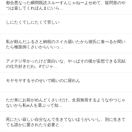
都合悪なった瞬間既読スルーすんじゃねーよせめて、疑問形のや
つは返してくれほんまにいら…
しにたくてしにたくて苦しい
私が頼んだふるさと納税のスイカ届いたから彼氏に食べるか聞い
たら種面倒くさいからいいっ…
アメデジ辛かったけど面白いな。やっぱその後が妄想できる完結
の仕方好きだわ。ifでジャ…
モヤモヤするそのせいで眠いのに寝れん
ただ単にお前がめんどくさいだけ。全員無視するようなやつじゃ
ないから私w人を選ぶって知…
死にたい寂しい自分なんて生きてないほうがいいし、別に生きて
ても誰かに愛されたり必要と…