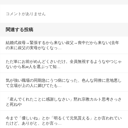
コメントがありません
関連する投稿
結婚式叔母→緊張するから来ない叔父→喪中だから来ない(去年
の末に叔父の実母がなくなっ…
ただ単にお前がめんどくさいだけ。全員無視するようなやつじゃ
ないから私w人を選ぶって知…
気が強い職場の同期急にうつ病になった、色んな同僚に意地悪し
て立場が上の人に媚びてたも…
「産んでくれたことに感謝しなさい」黙れ宗教カルト思考さっさ
と死ねや
今まで「優しいね」とか「明るくて元気貰える」とか言われてい
たけど、ありがと、とか言っ…