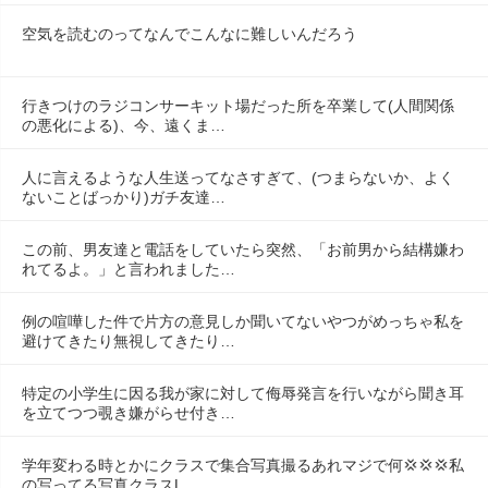
空気を読むのってなんでこんなに難しいんだろう
行きつけのラジコンサーキット場だった所を卒業して(人間関係
の悪化による)、今、遠くま…
人に言えるような人生送ってなさすぎて、(つまらないか、よく
ないことばっかり)ガチ友達…
この前、男友達と電話をしていたら突然、「お前男から結構嫌わ
れてるよ。」と言われました…
例の喧嘩した件で片方の意見しか聞いてないやつがめっちゃ私を
避けてきたり無視してきたり…
特定の小学生に因る我が家に対して侮辱発言を行いながら聞き耳
を立てつつ覗き嫌がらせ付き…
学年変わる時とかにクラスで集合写真撮るあれマジで何💢💢‪💢‪私
の写ってる写真クラスL…