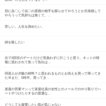
別に自〇して自〇の原因の相手を困らせてやろうとか爪痕残して
やろうって気持ちは無くて、…
苦しい。人生を諦めたい。
姉を殺したい
次で3回目のデートだけど気負わずに行こうと思う。ネットの情
報に惑わされて焦って告白は…
同居人が夕飯の材料？と思われるものとお供えを買って帰ってき
た💢まだ、5時半。買ってき…
派遣の営業マンって派遣社員の女性とのメールでのやり取りでハ
ート🩷つけたりするの普通な…
どうしても復讐したい気が気じゃない