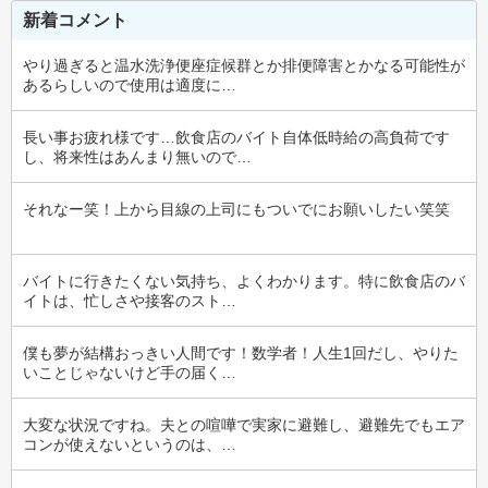
新着コメント
やり過ぎると温水洗浄便座症候群とか排便障害とかなる可能性が
あるらしいので使用は適度に…
長い事お疲れ様です…飲食店のバイト自体低時給の高負荷です
し、将来性はあんまり無いので…
それなー笑！上から目線の上司にもついでにお願いしたい笑笑
バイトに行きたくない気持ち、よくわかります。特に飲食店のバ
イトは、忙しさや接客のスト…
僕も夢が結構おっきい人間です！数学者！人生1回だし、やりた
いことじゃないけど手の届く…
大変な状況ですね。夫との喧嘩で実家に避難し、避難先でもエア
コンが使えないというのは、…