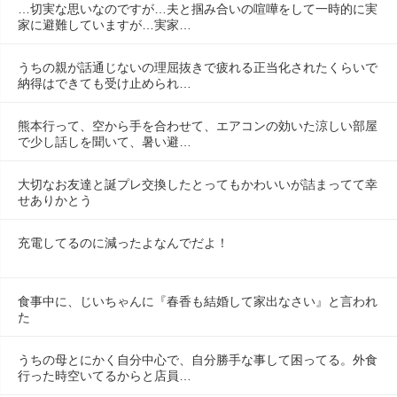
…切実な思いなのですが…夫と掴み合いの喧嘩をして一時的に実
家に避難していますが…実家…
うちの親が話通じないの理屈抜きで疲れる正当化されたくらいで
納得はできても受け止められ…
熊本行って、空から手を合わせて、エアコンの効いた涼しい部屋
で少し話しを聞いて、暑い避…
大切なお友達と誕プレ交換したとってもかわいいが詰まってて幸
せありかとう
充電してるのに減ったよなんでだよ！
食事中に、じいちゃんに『春香も結婚して家出なさい』と言われ
た
うちの母とにかく自分中心で、自分勝手な事して困ってる。外食
行った時空いてるからと店員…