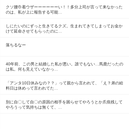
クソ腰巾着ウザーーーーーーい！！多分上司が言って来なかった
のは、私が上に報告する可能…
しにたいのにずっと生きてるクズ。生まれてきてしまってお金か
けて延命させてもらったのに…
落ちるなー
40年前、この男と結婚した私が悪い。誰でもない…馬鹿だったの
は私。何も見えていなかっ…
「アンタ10日休みなの？？」って親から言われて、「え？弟の給
料日は休めって言われてた…
別に自〇して自〇の原因の相手を困らせてやろうとか爪痕残して
やろうって気持ちは無くて、…