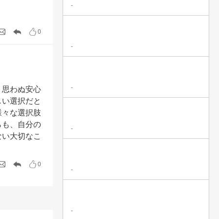
-
0
-
-
、思わぬ安心
しい選択だと
様々な選択肢
らも、自分の
-
ない大切なこ
0
-
-