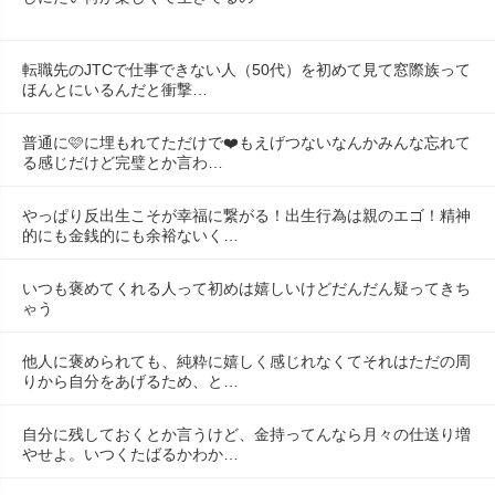
転職先のJTCで仕事できない人（50代）を初めて見て窓際族って
ほんとにいるんだと衝撃…
普通に🩷に埋もれてただけで❤️もえげつないなんかみんな忘れて
る感じだけど完璧とか言わ…
やっぱり反出生こそが幸福に繋がる！出生行為は親のエゴ！精神
的にも金銭的にも余裕ないく…
いつも褒めてくれる人って初めは嬉しいけどだんだん疑ってきち
ゃう
他人に褒められても、純粋に嬉しく感じれなくてそれはただの周
りから自分をあげるため、と…
自分に残しておくとか言うけど、金持ってんなら月々の仕送り増
やせよ。いつくたばるかわか…