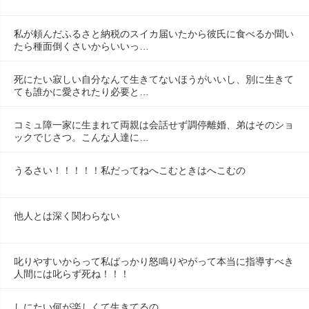
私が頼んだふるさと納税のスイカ届いたから彼氏に食べるか聞い
たら種面倒くさいからいいっ…
死にたい寂しい自分なんて生きてないほうがいいし、別に生きて
ても誰かに愛されたり必要と…
コミュ障一家に生まれて両親は会話せず調停離婚、弟はそのショ
ックでじさつ。こんな人達に…
うるさい！！！！！私だってねへこむときはへこむの
他人とは深く関わらない
叱りやすいからって私ばっかり怒鳴りやがって本当に指導すべき
人間には叱らず死ね！！！
しにたい何が楽しくて生きてるの