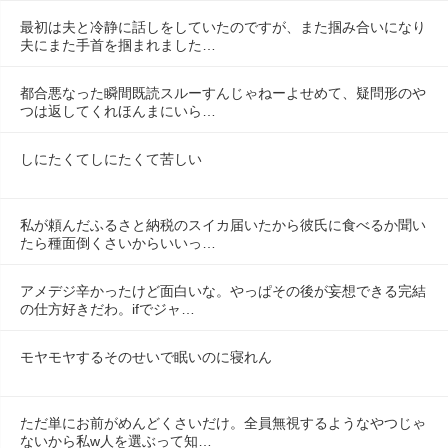
最初は夫と冷静に話しをしていたのですが、また掴み合いになり
夫にまた手首を掴まれました…
都合悪なった瞬間既読スルーすんじゃねーよせめて、疑問形のや
つは返してくれほんまにいら…
しにたくてしにたくて苦しい
私が頼んだふるさと納税のスイカ届いたから彼氏に食べるか聞い
たら種面倒くさいからいいっ…
アメデジ辛かったけど面白いな。やっぱその後が妄想できる完結
の仕方好きだわ。ifでジャ…
モヤモヤするそのせいで眠いのに寝れん
ただ単にお前がめんどくさいだけ。全員無視するようなやつじゃ
ないから私w人を選ぶって知…