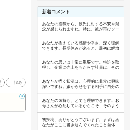
新着コメント
あなたの投稿から、彼氏に対する不安や疑
念が感じられますね。特に、彼が再びソー
プ店を調…
あなたが抱えている感情や辛さ、深く理解
できます。長期休みが来ると、最初は解放
感を感じ…
あなたの思いは非常に重要です。特許を取
得し、企業に売上をもたらす社員は、その
知識や創…
あなたが描く状況は、心理的に非常に興味
愛
悩み
深いですね。嫌がらせをする相手に自分の
迷惑を伝…
0
あなたの気持ち、とても理解できます。お
母さんが心配しているからこそ、そのよう
に言って…
初投稿、ありがとうございます。まずはあ
なたがここに書き込んでくれたこと自体