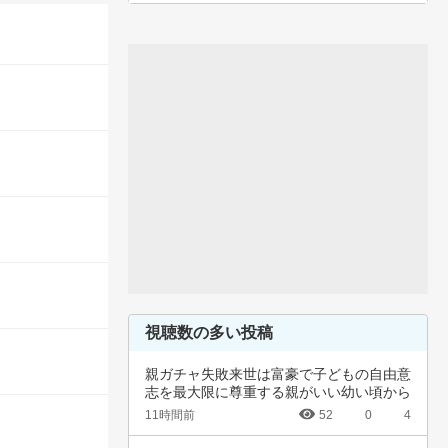
視聴数の多い投稿
親ガチャ失敗来世は富豪で子どもの自由意
志を最大限に尊重する親がいい幼い頃から
深夜正座…
11時間前
52
0
4