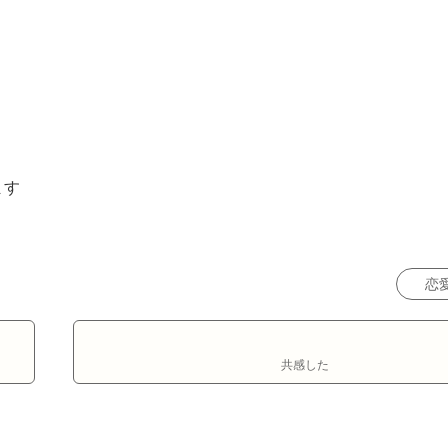
す

恋
共感した