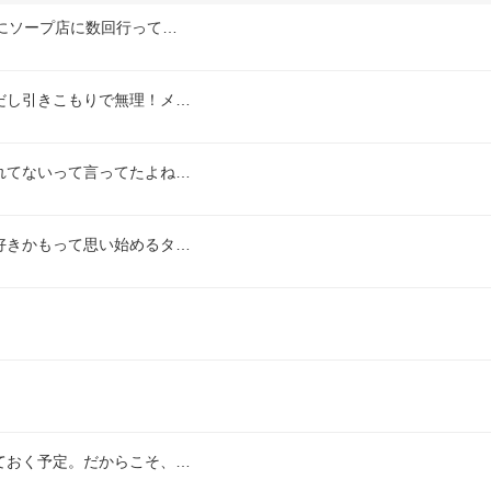
にソープ店に数回行って…
だし引きこもりで無理！メ…
れてないって言ってたよね…
好きかもって思い始めるタ…
ておく予定。だからこそ、…