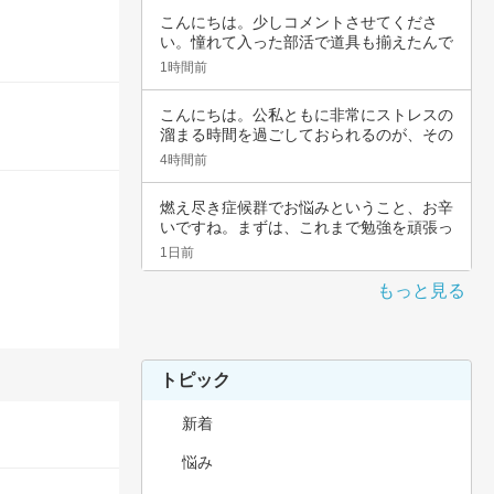
こんにちは。少しコメントさせてくださ
い。憧れて入った部活で道具も揃えたんで
すよね。頑…
1時間前
こんにちは。公私ともに非常にストレスの
溜まる時間を過ごしておられるのが、その
辛さと共…
4時間前
燃え尽き症候群でお悩みということ、お辛
いですね。まずは、これまで勉強を頑張っ
てこられ…
1日前
もっと見る
トピック
新着
悩み