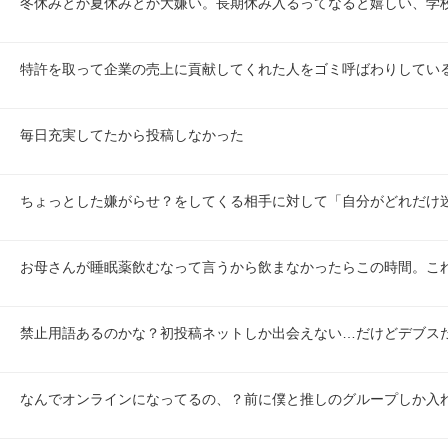
冬休みとか夏休みとか大嫌い。長期休み入るってなると嬉しい、学
特許を取って企業の売上に貢献してくれた人をゴミ呼ばわりしてい
毎日充実してたから投稿しなかった
ちょっとした嫌がらせ？をしてくる相手に対して「自分がどれだけ
お母さんが睡眠薬飲むなって言うから飲まなかったらこの時間。こ
禁止用語あるのかな？初投稿ネットしか出会えない…だけどデブス
なんでオンラインになってるの、？前に僕と推しのグループしか入