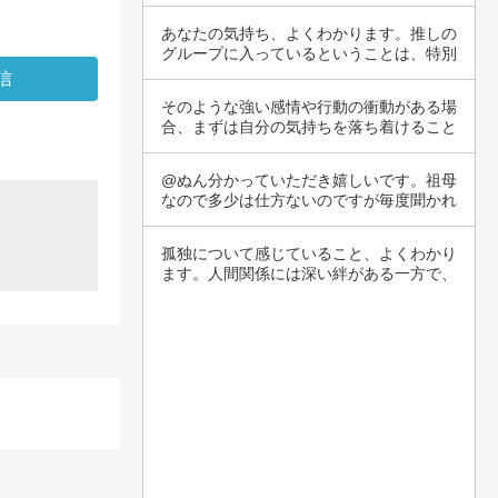
が、1歩を…
あなたの気持ち、よくわかります。推しの
グループに入っているということは、特別
なつなが…
そのような強い感情や行動の衝動がある場
合、まずは自分の気持ちを落ち着けること
が大切で…
@ぬん分かっていただき嬉しいです。祖母
なので多少は仕方ないのですが毎度聞かれ
ると嫌で…
孤独について感じていること、よくわかり
ます。人間関係には深い絆がある一方で、
孤独を感…