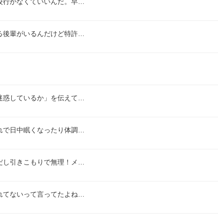
校行かなくていいんだ。早…
る後輩がいるんだけど特許…
迷惑しているか」を伝えて…
れで日中眠くなったり体調…
だし引きこもりで無理！メ…
れてないって言ってたよね…