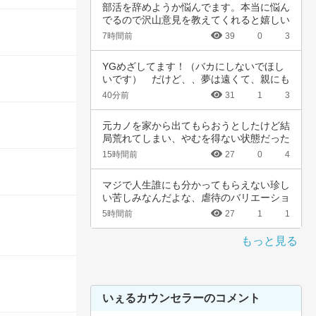
部活を辞めようか悩んでます。本当に悩ん
でるので沢山意見を教えてくれると嬉しい
です。中…
7時間前
39
0
3
YGめざしてます！（バカにしないでほし
いです）　だけど、、夢は遠くて、親にも
言えない…
40分前
31
1
3
元カノを家から出てもらおうとしたけど結
局荒れてしまい、やむを得ない状態だった
為警察を…
15時間前
27
0
4
マジで人生誰にも分かってもらえない珍し
い苦しみなんだよな、虐待のバリエーショ
ンも体の…
5時間前
27
1
1
もっと見る
いぇるカウンセラーのコメント