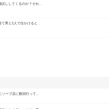
腕試ししてくるのか？それ…
着て男と2人で出かけると…
にソープ店に数回行って…