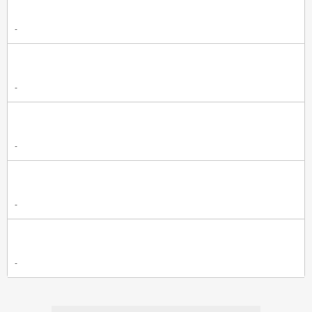
-
-
-
-
-