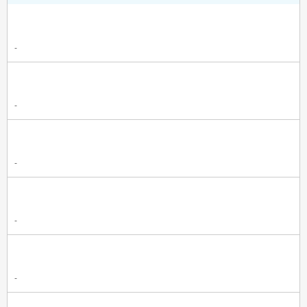
-
-
-
-
-