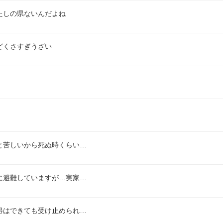
たしの県ないんだよね
どくさすぎうざい
と苦しいから死ぬ時くらい…
に避難していますが…実家…
得はできても受け止められ…