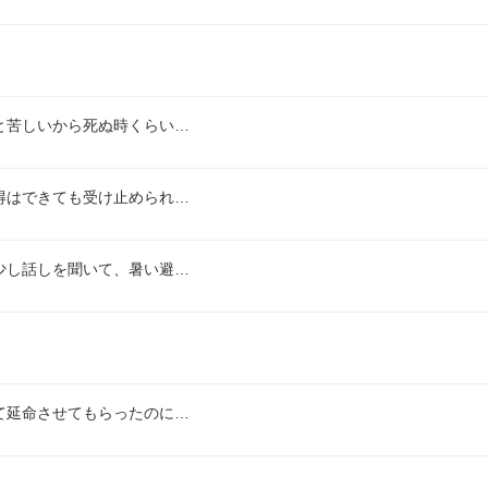
と苦しいから死ぬ時くらい…
得はできても受け止められ…
少し話しを聞いて、暑い避…
て延命させてもらったのに…