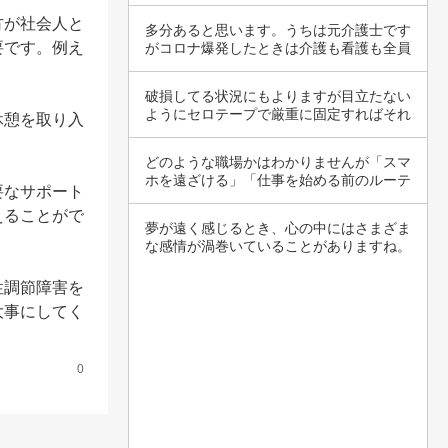
こともあ…
方が社会人と
多分あると思います。うちは元介護士です
要です。例え
がコロナ爆発したときは介護も看護も全員
重装備で…
破損してる状況にもよりますが目立たない
ようにセロテープで厳重に固定すればそれ
休憩を取り入
なりに使…
どのような職場かはわかりませんが「スマ
ホを遠ざける」「仕事を始める前のルーテ
要なサポート
ィーンド…
えることがで
夢が遠く感じるとき、心の中にはさまざま
な感情が渦巻いていることがありますね。
なぜ辛い…
性調節障害を
大事にしてく
0