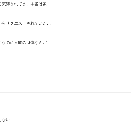
て束縛されてさ、本当は家…
からリクエストされていた…
ミなのに人間の身体なんだ…
……
んない