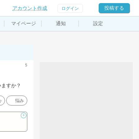
投稿する
アカウント作成
ログイン
マイページ
通知
設定
5
いますか？
心
悩み
0