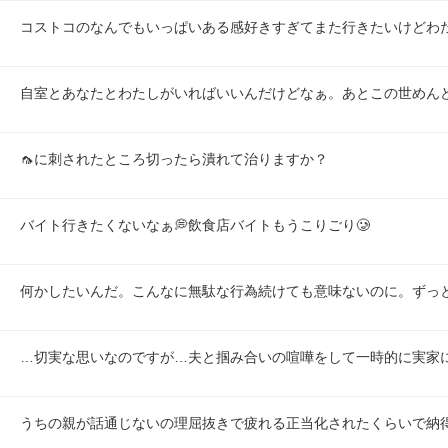
コストコのなんでもいっぱいある感好きすぎてまた行きたいけどわ
自室とあなたとわたしがいればいいんだけどなぁ。あとこの世めん
🦟に刺されたところ切ったら潰れて治りますか？
バイト行きたくないなぁ💭飲食店バイトもうこりごり🥲
何かしたいんだ。こんなに無駄な行為続けても意味ないのに。ずっ
…切実な思いなのですが…夫と掴み合いの喧嘩をして一時的に実家
うちの親が話通じないの理屈抜きで疲れる正当化されたくらいで納