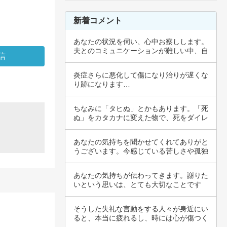
新着コメント
あなたの状況を伺い、心中お察しします。
夫とのコミュニケーションが難しい中、自
己主張を…
炎症さらに悪化して傷になり治りが遅くな
り跡になります…
ちなみに「タヒぬ」とかもあります。「死
ぬ」をカタカナに変えた物で、死をダイレ
クトに伝…
あなたの気持ちを聞かせてくれてありがと
うございます。今感じている苦しさや孤独
は、とて…
あなたの気持ちが伝わってきます。謝りた
いという思いは、とても大切なことです
ね。バスの…
そうした失礼な言動をする人々が身近にい
ると、本当に疲れるし、時には心が傷つく