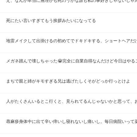
え、なんか本当に無理かも死のうかな誰も私の事好きじゃないじゃ
死にたい言いすぎてもう挨拶みたいになってる
地雷メイクして出掛けるの初めてでドキドキする、ショートヘアだ
メガネ踏んで壊しちゃった😭完全に自業自得なんだけど今日はやる
まぢで親と姉がキモすぎる兄は逃げたしくそがどっか行っとけよ
人がたくさんいるとこ行くと、見られてるんじゃないかと思って、
蕁麻疹身体中に出て辛い痒いし寝れないし痛いし。毎日病院いって