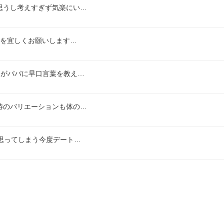
思うし考えすぎず気楽にい…
答を宜しくお願いします…
クがパパに早口言葉を教え…
待のバリエーションも体の…
思ってしまう今度デート…