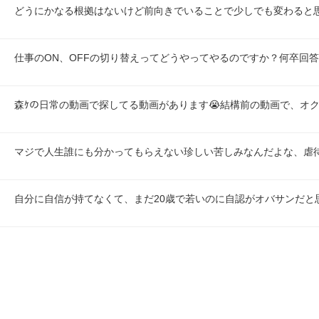
どうにかなる根拠はないけど前向きでいることで少しでも変わると
仕事のON、OFFの切り替えってどうやってやるのですか？何卒回
森ｹの日常の動画で探してる動画があります😭結構前の動画で、オ
マジで人生誰にも分かってもらえない珍しい苦しみなんだよな、虐
自分に自信が持てなくて、まだ20歳で若いのに自認がオバサンだと