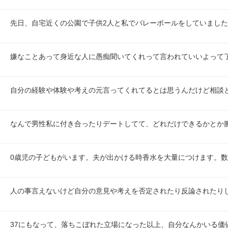
先日、自宅近くの公園で子供2人と私でバレーボールをしていました
嫌なことあって身近な人に愚痴聞いてくれって言われていいよって
自分の経験や体験や考えの元言ってくれてるとは思うんだけど相談
なんで男性私に付き合ったりデートしてて、どれだけできるかとか
0歳児の子どもがいます。夫が出かける時香水を大量につけます。数
人の事言えないけど自分の意見や考えを否定されたり反論されたり
37にもなって、落ちこぼれた立場になった以上、自分なんかいる価