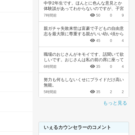
中学2年生です。ほんとに色んな意見とか
体験談があってわからないのですが、子宮
頚がんワ…
7時間前
50
0
9
親ガチャ失敗来世は富豪で子どもの自由意
志を最大限に尊重する親がいい幼い頃から
深夜正座…
45
0
4
職場のおじさんがキモイです、話聞いて欲
しいです。おじさんは私の前の席に座って
いて、い…
6時間前
35
0
4
努力も何もしないくせにプライドだけ高い
無能。
5時間前
35
2
2
もっと見る
いぇるカウンセラーのコメント