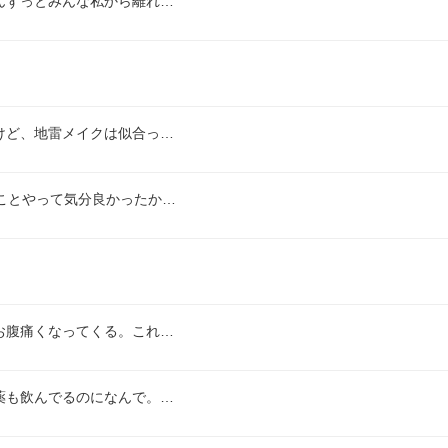
んずっとみんな私から離れ…
けど、地雷メイクは似合っ…
ことやって気分良かったか…
お腹痛くなってくる。これ…
薬も飲んでるのになんで。…