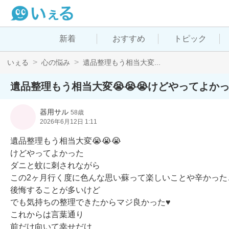
新着
おすすめ
トピック
いぇる
心の悩み
遺品整理もう相当大変...
遺品整理もう相当大変😭😭😭けどやってよか
器用サル
58歳
2026年6月12日 1:11
遺品整理もう相当大変😭😭😭

けどやってよかった

ダニと蚊に刺されながら

この2ヶ月行く度に色んな思い蘇って楽しいことや辛かったこ
後悔することが多いけど

でも気持ちの整理できたからマジ良かった♥️

これからは言葉通り

前だけ向いて幸せだけ
