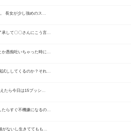
。 長女が少し強めのス…
了承して〇〇さんにこう言…
とか愚痴吐いちゃった時に…
腕試ししてくるのか？それ…
えたら今日は15プッシ…
したらすぐ不機嫌になるの…
値がないし生きててもも…