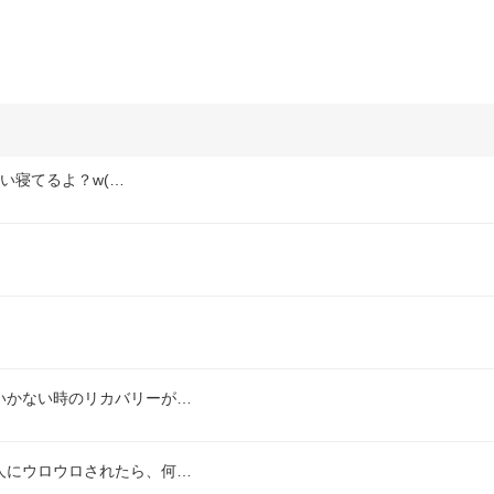
い寝てるよ？w(…
いかない時のリカバリーが…
人にウロウロされたら、何…