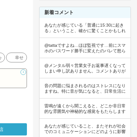
新着コメント
あなたが感じている「普通に15:30に起き
る」ということ、確かに驚くことかもしれ
ませ…
@tattaですよね…ほぼ監視です…前にスマ
ホのパスワード勝手に変えたのバレて怒ら
れ…
心
幸せ
@メンタル弱々営業女子お返事遅くなって
しまい申し訳ありません。コメントありが
1
とうござ…
音の問題に悩まされるのはストレスになり
ますね。特に音が気になると、日常生活に
も影響が…
雷鳴が遠くから聞こえると、どこか非日常
的な雰囲気や神秘的な感覚をもたらします
ね。自然…
あなたが感じていること、またそれが社会
でのコミュニケーションにどのように影響