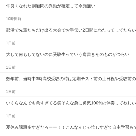
仲良くなれた副顧問の異動が確定して今顔無い
10時間前
部活で先輩たちだけ出る大会でお手伝い2日間にわたってしてたら
1日前
大して何もしてないのに受験生っていう肩書きそのものがつらい
1日前
数年前、当時中3時高校受験の時は定期テスト前の土日祝や受験前の
1日前
いくらなんでも急すぎてる笑そんな急に勇気100%の伴奏して欲し
1日前
夏休み課題多すぎだろーー！！こんなんじゃ忙しすぎて自主学習も