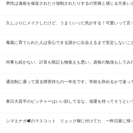
男性は連絡を催促されたり強制されたりするの苦痛と感じる方多い
久しぶりにメイクしたけど、うまくいった気がする！可愛いって言
毒親に育てられた人は安心できる誰かに出会えるまで安定しないこ
何事も続かない、計算も暗記も物覚えも悪い。資格の勉強もしてみ
通信制に通って居る障害持ちの一年生です。学校を辞めるかで迷っ
東日大昌平のピッチャーはいい顔してるな。強運を持ってそうとい
シマエナガ🕊️のマスコット　リュック🎒に付けてた　一昨日家に帰