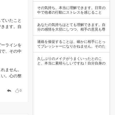
い…
その気持ち、本当に理解できます。日常の
中で他者の行動にストレスを感じること
は、誰にで…
していたこと
あなたの気持ちはとても理解できます。自
できます。自
分の感情を大切にしつつ、相手の意見も尊
重しよう…
連絡を催促することは、確かに相手にとっ
ダーラインを
てプレッシャーになりかねません。そのた
め、相手…
切で、その中
久しぶりのメイクがうまくいったとのこ
と、本当に素晴らしいですね！自分自身の
新しい一面…
しれません。
さい。心の整
0