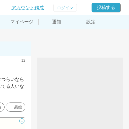
投稿する
アカウント作成
ログイン
マイページ
通知
設定
12
につらいなら
してる人いな
校
愚痴
1