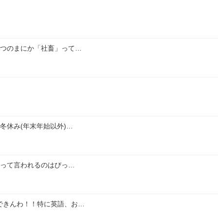
いつのまにか「社畜」って…
冬休み(年末年始以外)…
いって言われるのはびっ…
できんわ！！特に英語、お…