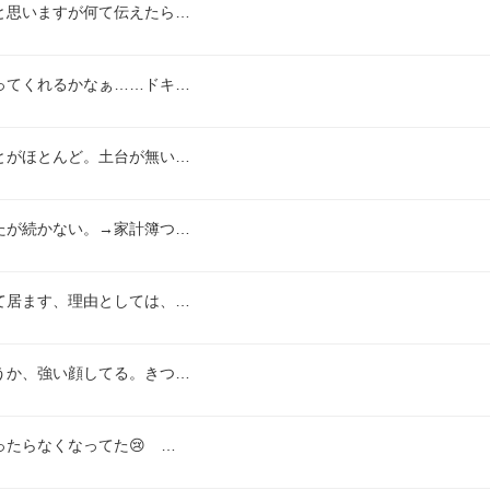
と思いますが何て伝えたら…
ってくれるかなぁ……ドキ…
とがほとんど。土台が無い…
たが続かない。→家計簿つ…
て居ます、理由としては、…
うか、強い顔してる。きつ…
ったらなくなってた😢　…