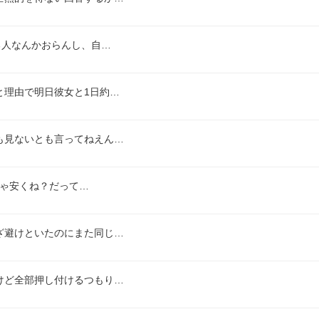
る人なんかおらんし、自…
と理由で明日彼女と1日約…
も見ないとも言ってねえん…
ちゃ安くね？だって…
ざ避けといたのにまた同じ…
けど全部押し付けるつもり…