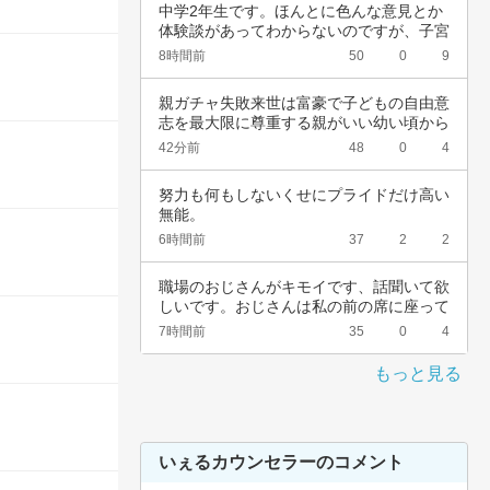
中学2年生です。ほんとに色んな意見とか
体験談があってわからないのですが、子宮
頚がんワ…
8時間前
50
0
9
親ガチャ失敗来世は富豪で子どもの自由意
志を最大限に尊重する親がいい幼い頃から
深夜正座…
42分前
48
0
4
努力も何もしないくせにプライドだけ高い
無能。
6時間前
37
2
2
職場のおじさんがキモイです、話聞いて欲
しいです。おじさんは私の前の席に座って
いて、い…
7時間前
35
0
4
もっと見る
いぇるカウンセラーのコメント