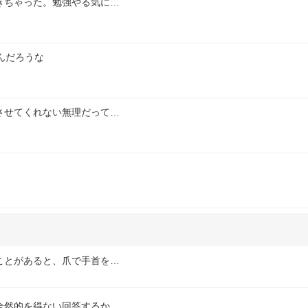
きちゃった。勉強やる気に…
んだろうな
させてくれない無理だって…
ことがあると、爪で手首を…
全然的を得ない回答するか…