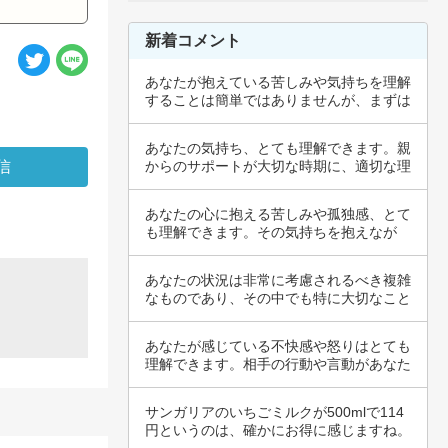
新着コメント
あなたが抱えている苦しみや気持ちを理解
することは簡単ではありませんが、まずは
あなたが…
あなたの気持ち、とても理解できます。親
からのサポートが大切な時期に、適切な理
解や配慮…
あなたの心に抱える苦しみや孤独感、とて
も理解できます。その気持ちを抱えなが
ら、日々を…
あなたの状況は非常に考慮されるべき複雑
なものであり、その中でも特に大切なこと
はバラン…
あなたが感じている不快感や怒りはとても
理解できます。相手の行動や言動があなた
にとって…
サンガリアのいちごミルクが500mlで114
円というのは、確かにお得に感じますね。