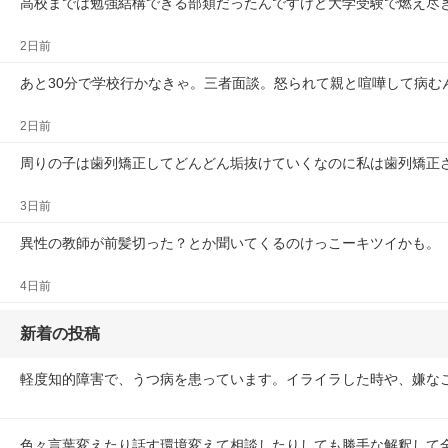
高校までは勉強結構できる部類だったんですけど大学受験で燃え尽
2日前
あと30分で学校行かなきゃ。三者面談。怒られて親と喧嘩して病む
2日前
周りの子は歯列矯正してどんどん垢抜けていくなのに私は歯列矯正
3日前
異性の教師が前髪切った？とか聞いてくるのけっこーキツイかも。
4日前
新着の投稿
軽度知的障害で、うつ病を患っています。イライラした時や、嫌な
色々言葉変えたり話す環境変えて相談したりしても勝手な解釈して