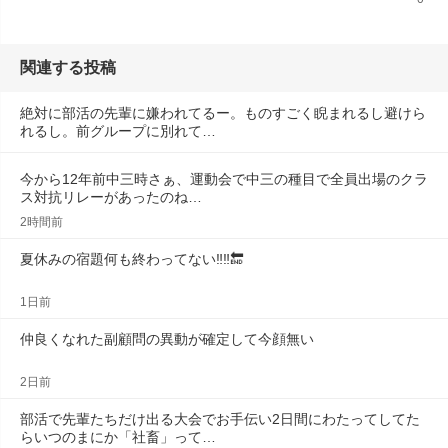
関連する投稿
絶対に部活の先輩に嫌われてるー。ものすごく睨まれるし避けら
れるし。前グループに別れて…
今から12年前中三時さぁ、運動会で中三の種目で全員出場のクラ
ス対抗リレーがあったのね…
2時間前
夏休みの宿題何も終わってない‼️‼️🔚
1日前
仲良くなれた副顧問の異動が確定して今顔無い
2日前
部活で先輩たちだけ出る大会でお手伝い2日間にわたってしてた
らいつのまにか「社畜」って…