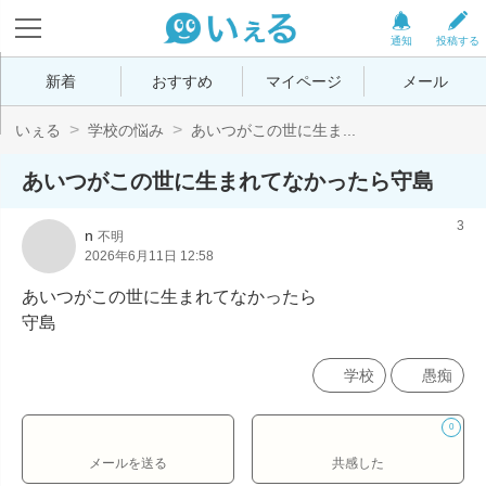
通知
投稿する
新着
おすすめ
マイページ
メール
いぇる
学校の悩み
あいつがこの世に生ま...
あいつがこの世に生まれてなかったら守島
3
n
不明
2026年6月11日 12:58
あいつがこの世に生まれてなかったら

守島
学校
愚痴
0
メールを送る
共感した