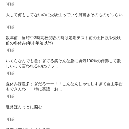
3日前
大して何もしてないのに受験生っていう肩書きそのものがつらい
3日前
数年前、当時中3時高校受験の時は定期テスト前の土日祝や受験
前の冬休み(年末年始以外)…
3日前
いくらなんでも急すぎてる笑そんな急に勇気100%の伴奏して欲
しいって言われるのはびっ…
3日前
夏休み課題多すぎだろーー！！こんなんじゃ忙しすぎて自主学習
もできんわ！！特に英語、お…
3日前
進路ほんっとに悩む
3日前