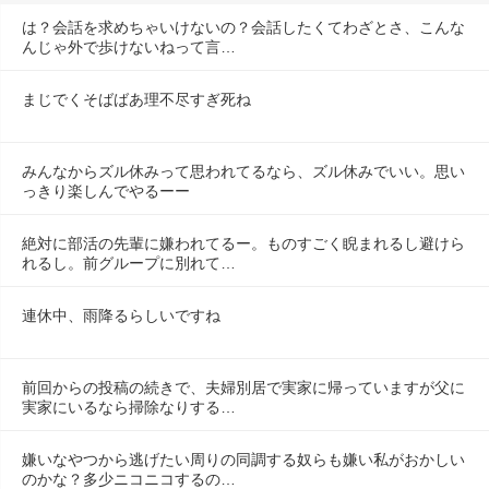
は？会話を求めちゃいけないの？会話したくてわざとさ、こんな
んじゃ外で歩けないねって言…
まじでくそばばあ理不尽すぎ死ね
みんなからズル休みって思われてるなら、ズル休みでいい。思い
っきり楽しんでやるーー
絶対に部活の先輩に嫌われてるー。ものすごく睨まれるし避けら
れるし。前グループに別れて…
連休中、雨降るらしいですね
前回からの投稿の続きで、夫婦別居で実家に帰っていますが父に
実家にいるなら掃除なりする…
嫌いなやつから逃げたい周りの同調する奴らも嫌い私がおかしい
のかな？多少ニコニコするの…