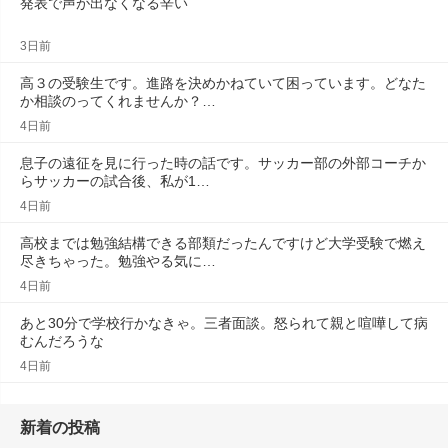
発表で声が出なくなる辛い
3日前
高３の受験生です。進路を決めかねていて困っています。どなた
か相談のってくれませんか？…
4日前
息子の遠征を見に行った時の話です。サッカー部の外部コーチか
らサッカーの試合後、私が1…
4日前
高校までは勉強結構できる部類だったんですけど大学受験で燃え
尽きちゃった。勉強やる気に…
4日前
あと30分で学校行かなきゃ。三者面談。怒られて親と喧嘩して病
むんだろうな
4日前
新着の投稿