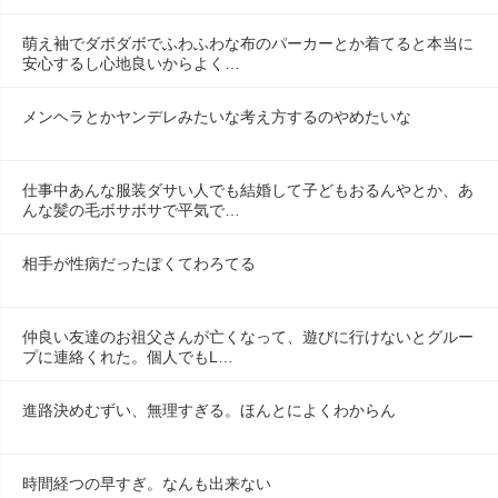
萌え袖でダボダボでふわふわな布のパーカーとか着てると本当に
安心するし心地良いからよく…
メンヘラとかヤンデレみたいな考え方するのやめたいな
仕事中あんな服装ダサい人でも結婚して子どもおるんやとか、あ
んな髪の毛ボサボサで平気で…
相手が性病だったぽくてわろてる
仲良い友達のお祖父さんが亡くなって、遊びに行けないとグルー
プに連絡くれた。個人でもL…
進路決めむずい、無理すぎる。ほんとによくわからん
時間経つの早すぎ。なんも出来ない