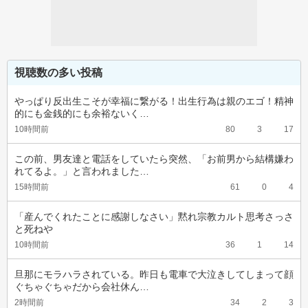
視聴数の多い投稿
やっぱり反出生こそが幸福に繋がる！出生行為は親のエゴ！精神
的にも金銭的にも余裕ないく…
10時間前
80
3
17
この前、男友達と電話をしていたら突然、「お前男から結構嫌わ
れてるよ。」と言われました…
15時間前
61
0
4
「産んでくれたことに感謝しなさい」黙れ宗教カルト思考さっさ
と死ねや
10時間前
36
1
14
旦那にモラハラされている。昨日も電車で大泣きしてしまって顔
ぐちゃぐちゃだから会社休ん…
2時間前
34
2
3