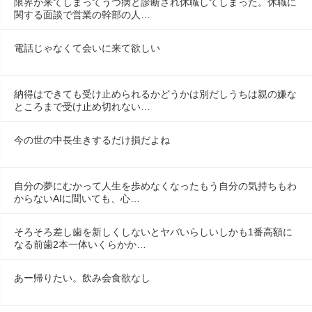
限界が来てしまってうつ病と診断され休職してしまった。休職に
関する面談で営業の幹部の人…
電話じゃなくて会いに来て欲しい
納得はできても受け止められるかどうかは別だしうちは親の嫌な
ところまで受け止め切れない…
今の世の中長生きするだけ損だよね
自分の夢にむかって人生を歩めなくなったもう自分の気持ちもわ
からないAIに聞いても、心…
そろそろ差し歯を新しくしないとヤバいらしいしかも1番高額に
なる前歯2本一体いくらかか…
あー帰りたい。飲み会食欲なし