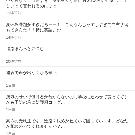
いくらなんでも急すぎてる笑そんな急に勇気100%の伴奏して欲
しいって言われるのはびっ…
12時間前
夏休み課題多すぎだろーー！！こんなんじゃ忙しすぎて自主学習
もできんわ！！特に英語、お…
14時間前
進路ほんっとに悩む
20時間前
発表で声が出なくなる辛い
1日前
病気のせいで働けるか分からないのに学校に通わせて貰っててし
かも予防の為に防護服ゴーグ…
1日前
高３の受験生です。進路を決めかねていて困っています。どなた
か相談のってくれませんか？…
1日前