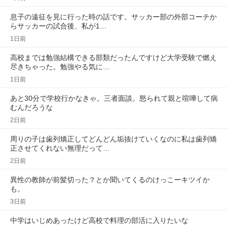
息子の遠征を見に行った時の話です。サッカー部の外部コーチか
らサッカーの試合後、私が1…
1日前
高校までは勉強結構できる部類だったんですけど大学受験で燃え
尽きちゃった。勉強やる気に…
1日前
あと30分で学校行かなきゃ。三者面談。怒られて親と喧嘩して病
むんだろうな
2日前
周りの子は歯列矯正してどんどん垢抜けていくなのに私は歯列矯
正させてくれない無理だって…
2日前
異性の教師が前髪切った？とか聞いてくるのけっこーキツイか
も。
3日前
中学はいじめあったけど高校で料理の部活に入りたいな