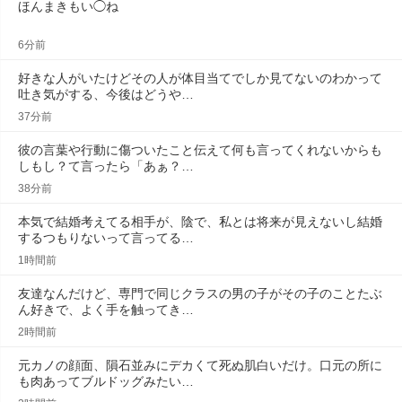
ほんまきもい◯ね
6分前
好きな人がいたけどその人が体目当てでしか見てないのわかって
吐き気がする、今後はどうや…
37分前
彼の言葉や行動に傷ついたこと伝えて何も言ってくれないからも
しもし？て言ったら「あぁ？…
38分前
本気で結婚考えてる相手が、陰で、私とは将来が見えないし結婚
するつもりないって言ってる…
1時間前
友達なんだけど、専門で同じクラスの男の子がその子のことたぶ
ん好きで、よく手を触ってき…
2時間前
元カノの顔面、隕石並みにデカくて死ぬ肌白いだけ。口元の所に
も肉あってブルドッグみたい…