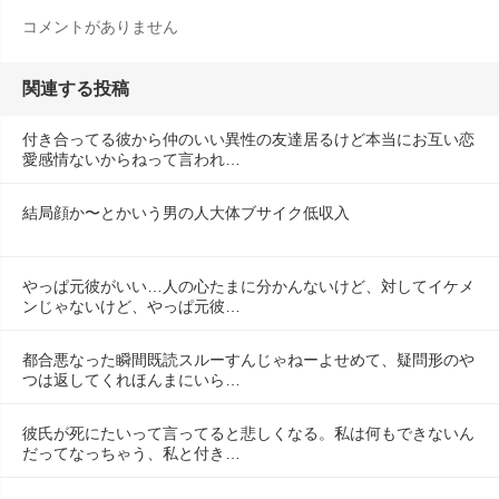
コメントがありません
関連する投稿
付き合ってる彼から仲のいい異性の友達居るけど本当にお互い恋
愛感情ないからねって言われ…
結局顔か〜とかいう男の人大体ブサイク低収入
やっぱ元彼がいい…人の心たまに分かんないけど、対してイケメ
ンじゃないけど、やっぱ元彼…
都合悪なった瞬間既読スルーすんじゃねーよせめて、疑問形のや
つは返してくれほんまにいら…
彼氏が死にたいって言ってると悲しくなる。私は何もできないん
だってなっちゃう、私と付き…