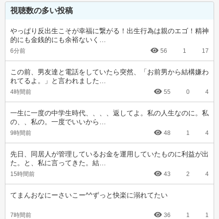
視聴数の多い投稿
やっぱり反出生こそが幸福に繋がる！出生行為は親のエゴ！精神
的にも金銭的にも余裕ないく…
6分前
56
1
17
この前、男友達と電話をしていたら突然、「お前男から結構嫌わ
れてるよ。」と言われました…
4時間前
55
0
4
一生に一度の中学生時代、、、、返してよ。私の人生なのに。私
の、、私の。一度でいいから…
9時間前
48
1
4
先日、同居人が管理しているお金を運用していたものに利益が出
た。と、私に言ってきた。結…
15時間前
43
2
4
てまんおなにーさいこー^^ずっと快楽に溺れてたい
7時間前
36
1
1