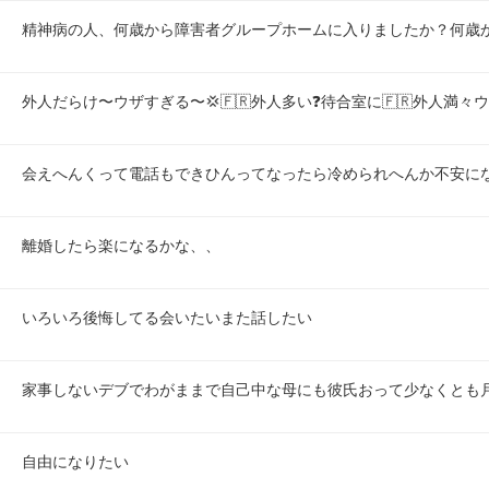
精神病の人、何歳から障害者グループホームに入りましたか？何歳
外人だらけ〜ウザすぎる〜💢🇫🇷外人多い❓️待合室に🇫🇷外人満々
会えへんくって電話もできひんってなったら冷められへんか不安にな
離婚したら楽になるかな、、
いろいろ後悔してる会いたいまた話したい
家事しないデブでわがままで自己中な母にも彼氏おって少なくとも
自由になりたい