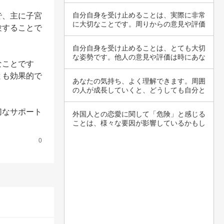
あなたの…
自分自身を受け止めることは、実際に非常
で、主に子宮
に大切なことです。周りからの意見や評価
験することで
は時に辛…
自分自身を受け止めることは、とても大切
な姿勢です。他人の意見や評価は時にあな
なことです
たの心に…
とも効果的で
あなたの気持ち、よく理解できます。周囲
の人が成長していくと、どうしても自分と
比較して…
切なサポート
外国人との恋愛に関して「危険」と感じる
ことは、様々な要因が影響しているかもし
れません…
0