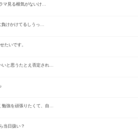
ドラマ見る根気がないけ…
に負けかけてるしうっ…
わせたいです。
いいと思うたとえ否定され…
も
く勉強を頑張りたくて、自…
だら当日扱い？