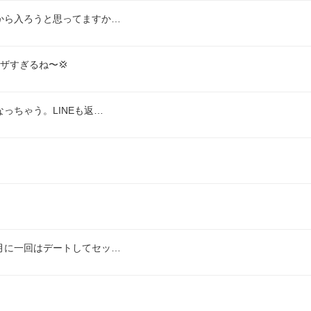
から入ろうと思ってますか…
ウザすぎるね〜💢
っちゃう。LINEも返…
月に一回はデートしてセッ…