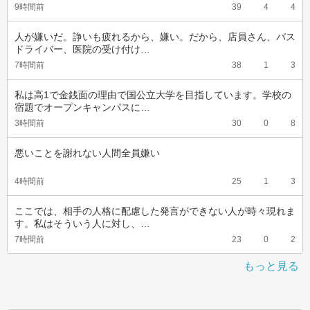
9時間前
39
4
4
人が嫌いだ。諍いも疲れるから、嫌い。だから、店員さん、バス
ドライバー、医院の受け付け…
7時間前
38
1
3
私は高1で金銭面の理由で国公立大学を目指しています。学校の
宿題でオープンキャンパスに…
3時間前
30
0
8
悪いことを謝れない人間全員嫌い
4時間前
25
1
3
ここでは、相手の人格に配慮した発言ができない人が時々現れま
す。私はそういう人に対し、…
7時間前
23
0
2
もっと見る