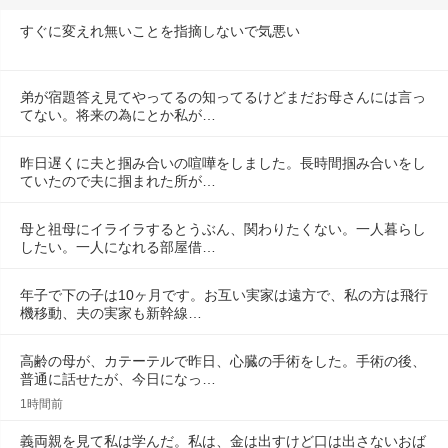
すぐに変えれ無いことを指摘しないで気悪い
弟が宿題答え見てやってるの知ってるけどまだお母さんには言っ
てない。将来の為にとか私が…
昨日遅くに夫と掴み合いの喧嘩をしました。長時間掴み合いをし
ていたので夫に掴まれた所が…
母と祖母にイライラするとうぶん、関わりたくない。一人暮らし
したい。一人になれる部屋借…
年子で下の子は10ヶ月です。お互い実家は遠方で、私の方は飛行
機移動、夫の実家も新幹線…
高齢の母が、カテーテルで昨日、心臓の手術をした。手術の後、
普通に話せたが、今日になっ…
1時間前
義両親を見て私は学んだ。私は、金は出すけど口は出さないおば