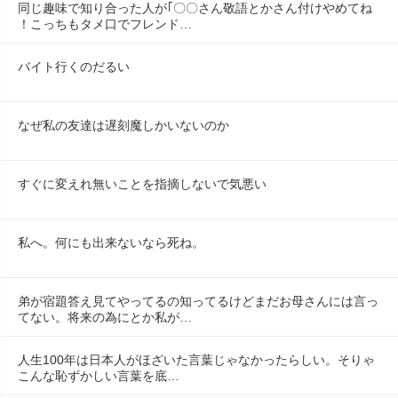
同じ趣味で知り合った人が｢〇〇さん敬語とかさん付けやめてね
！こっちもタメ口でフレンド…
バイト行くのだるい
なぜ私の友達は遅刻魔しかいないのか
すぐに変えれ無いことを指摘しないで気悪い
私へ。何にも出来ないなら死ね。
弟が宿題答え見てやってるの知ってるけどまだお母さんには言っ
てない。将来の為にとか私が…
人生100年は日本人がほざいた言葉じゃなかったらしい。そりゃ
こんな恥ずかしい言葉を底…