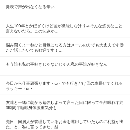
発表で声が出なくなる辛い
人生100年とかほざくけど国が機能しなけりゃそんな悠長なこと
言えないだろ。この沈みか…
悩み聞くよー👍ひと目気になる方はメールの方でも大丈夫です😊
ただ話したいでも歓迎です！…
もう誰も私の事好きじゃないじゃん私の事誰が好きなん
今日から仕事頑張ります・ω・でも行きだけ母の車乗せてくれる
ラッキー・ω・
友達と一緒に朝から勉強しよって言った日に限って全然眠れず約
3時間半睡眠身体激重気分も…
先日、同居人が管理しているお金を運用していたものに利益が出
た。と、私に言ってきた。結…