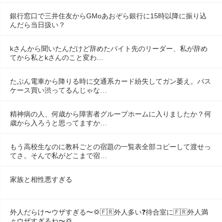
銀行窓口で三井住友からGMoあおぞら銀行に15時以降に振り込
んだら当日扱い？
kさんから聞いたんだけど辞めたバイト先のリーダー、私が辞め
てから私とkさんのこと変わ…
たぶん電車から降りる時に交通系カード紛失してガン萎え。パス
ケース買い渋ってるんじゃな…
精神病の人、何歳から障害者グループホームに入りましたか？何
歳から入ろうと思ってますか…
もう高校生なのに教科ごとの宿題の一覧表全部コピーして渡せっ
てさ。そんで私がどこまで宿…
家族と相性悪すぎる
外人だらけ〜ウザすぎる〜💢🇫🇷外人多い❓️待合室に🇫🇷外人満
々ウザすぎるね〜💢