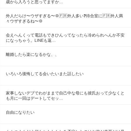
歳から入ろうと思ってますか…
外人だらけ〜ウザすぎる〜💢🇫🇷外人多い❓️待合室に🇫🇷外人満
々ウザすぎるね〜💢
会えへんくって電話もできひんってなったら冷められへんか不安
になっちゃう。LINEも返…
離婚したら楽になるかな、、
いろいろ後悔してる会いたいまた話したい
家事しないデブでわがままで自己中な母にも彼氏おって少なくと
も月に一回はデートしてセッ…
自由になりたい