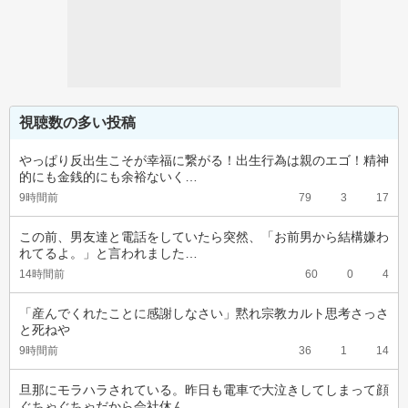
視聴数の多い投稿
やっぱり反出生こそが幸福に繋がる！出生行為は親のエゴ！精神
的にも金銭的にも余裕ないく…
9時間前
79
3
17
この前、男友達と電話をしていたら突然、「お前男から結構嫌わ
れてるよ。」と言われました…
14時間前
60
0
4
「産んでくれたことに感謝しなさい」黙れ宗教カルト思考さっさ
と死ねや
9時間前
36
1
14
旦那にモラハラされている。昨日も電車で大泣きしてしまって顔
ぐちゃぐちゃだから会社休ん…