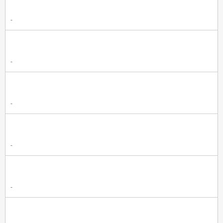
-
-
-
-
-