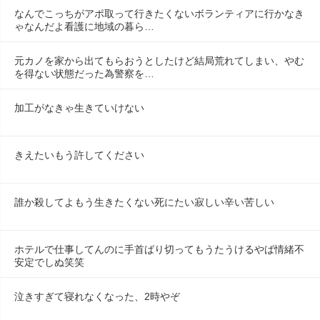
なんでこっちがアポ取って行きたくないボランティアに行かなき
ゃなんだよ看護に地域の暮ら…
元カノを家から出てもらおうとしたけど結局荒れてしまい、やむ
を得ない状態だった為警察を…
加工がなきゃ生きていけない
きえたいもう許してください
誰か殺してよもう生きたくない死にたい寂しい辛い苦しい
ホテルで仕事してんのに手首ばり切ってもうたうけるやば情緒不
安定でしぬ笑笑
泣きすぎて寝れなくなった、2時やぞ