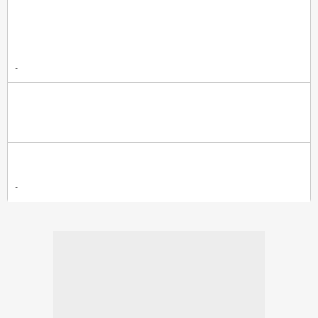
-
-
-
-