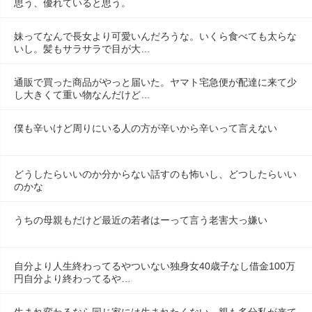
思う、優れていると思う。
妹ってなんで長女より可愛いんだろうな。いくら食べても太らな
いし。髪もサラサラで目が大…
通販で買った商品がやっと届いた。ヤマト宅急便が配達に来て少
し大きくて重い物なんだけど…
僕も辛いけど周りにいる人の方が辛いから辛いって言えない
どうしたらいいのか分からない話すのも怖いし、どつしたらいい
のかな
うちの母親もだけど最近の若者はーって言う老害大っ嫌い
自分より人生終わってるやついない独身女40歳子なし借金100万
円自分より終わってるや…
生まれ変わるなら同じ家には生まれたくない。親も多分私が来て