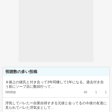
視聴数の多い投稿
８個上の彼氏と付き合って3年同棲して1年になる。過去付き合
う前にソープ店に数回行って…
5時間前
40
1
1
浮気してバレたー自業自得すぎる元彼と会ってるの今彼の友達に
見られてバレた浮気女として…