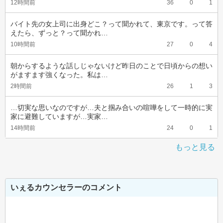
12時間前
36
0
1
バイト先の女上司に出身どこ？って聞かれて、東京です。って答
えたら、ずっと？って聞かれ…
10時間前
27
0
4
朝からするような話しじゃないけど昨日のことで日頃からの想い
がますます強くなった。私は…
2時間前
26
1
3
…切実な思いなのですが…夫と掴み合いの喧嘩をして一時的に実
家に避難していますが…実家…
14時間前
24
0
1
もっと見る
いぇるカウンセラーのコメント