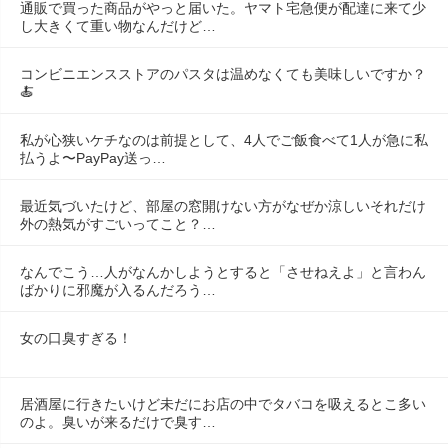
通販で買った商品がやっと届いた。ヤマト宅急便が配達に来て少
し大きくて重い物なんだけど…
コンビニエンスストアのパスタは温めなくても美味しいですか？
🍝
私が心狭いケチなのは前提として、4人でご飯食べて1人が急に私
払うよ〜PayPay送っ…
最近気づいたけど、部屋の窓開けない方がなぜか涼しいそれだけ
外の熱気がすごいってこと？…
なんでこう…人がなんかしようとすると「させねえよ」と言わん
ばかりに邪魔が入るんだろう…
女の口臭すぎる！
居酒屋に行きたいけど未だにお店の中でタバコを吸えるとこ多い
のよ。臭いが来るだけで臭す…