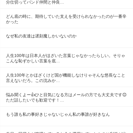
分仕切ってバンド仲間と仲良…
どん底の時に、期待していた支えを受けられなかったのが一番辛
かった
なぜ私の友達は遅刻魔しかいないのか
人生100年は日本人がほざいた言葉じゃなかったらしい。そりゃ
こんな恥ずかしい言葉を底…
人生100年とかほざくけど国が機能しなけりゃそんな悠長なこと
言えないだろ。この沈みか…
悩み聞くよー👍ひと目気になる方はメールの方でも大丈夫です😊
ただ話したいでも歓迎です！…
もう誰も私の事好きじゃないじゃん私の事誰が好きなん