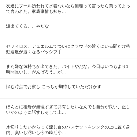
友達にプール誘われて水着ないなら無理って言ったら買ってよっ
て言われた。家庭事情も知ら…
涙出てくる、、やだな
セフィロス、デュエルムでついにクラウドの近くにいる間だけ移
動速度が速くなるパッシブ手…
また嫌な気持ちが出てきた、バイトやだな。今日はいつもより1
時間長いし。がんばろう。が…
悩む時点でお察し こっちが期待していただけかす
ほんとに祖母が無理すぎて共有したいなんでも自分が良い、正し
いかのように話すしそして上…
水切りしたいからって流し台のバスケットをシンクの上に置く身
内、臭いし汚いし今の時期小…