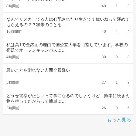
8時間前
40
1
3
なんでリスカしてる人は心配されたり生きてて偉いねって褒めて
もらえるの？？将来のことを…
10時間前
40
4
4
私は高1で金銭面の理由で国公立大学を目指しています。学校の
宿題でオープンキャンパスに…
4時間前
30
0
8
悪いことを謝れない人間全員嫌い
5時間前
27
1
3
どうせ警察が正しいって事になるのでしょうけど　熊本に続き刃
物を持ってたからって簡単に…
3時間前
26
0
6
もっと見る