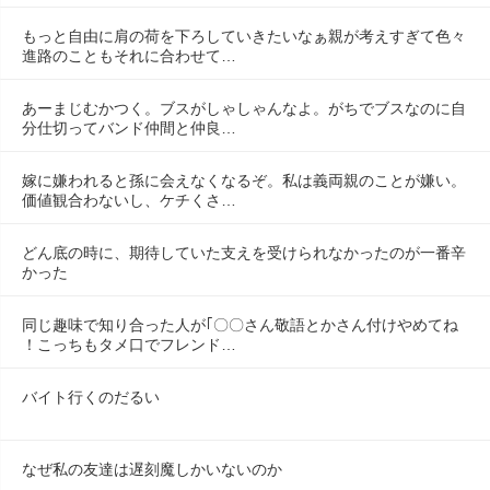
もっと自由に肩の荷を下ろしていきたいなぁ親が考えすぎて色々
進路のこともそれに合わせて…
あーまじむかつく。ブスがしゃしゃんなよ。がちでブスなのに自
分仕切ってバンド仲間と仲良…
嫁に嫌われると孫に会えなくなるぞ。私は義両親のことが嫌い。
価値観合わないし、ケチくさ…
どん底の時に、期待していた支えを受けられなかったのが一番辛
かった
同じ趣味で知り合った人が｢〇〇さん敬語とかさん付けやめてね
！こっちもタメ口でフレンド…
バイト行くのだるい
なぜ私の友達は遅刻魔しかいないのか