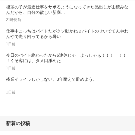
後輩の子が最近仕事をサボるようになってきた品出しが山積みな
んだから、自分の欲しい新商…
21時間前
仕事中こっちはバイトだがクソ動かねぇバイトのせいでてんやわ
んやで走り回ってるから暑い…
1日前
今日のバイト終わったから6連休じゃ！よっしゃぁ！！！！！！
！くそ客には、タメ口舐めた…
1日前
残業イライラしかしない。3年耐えて辞めよう。
1日前
新着の投稿