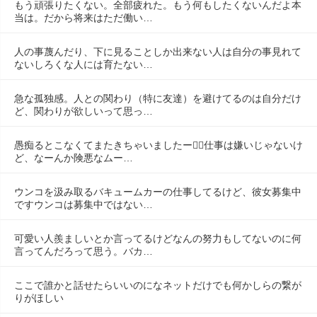
もう頑張りたくない。全部疲れた。もう何もしたくないんだよ本
当は。だから将来はただ働い…
人の事蔑んだり、下に見ることしか出来ない人は自分の事見れて
ないしろくな人には育たない…
急な孤独感。人との関わり（特に友達）を避けてるのは自分だけ
ど、関わりが欲しいって思っ…
愚痴るとこなくてまたきちゃいましたー😮‍💨仕事は嫌いじゃないけ
ど、なーんか険悪なムー…
ウンコを汲み取るバキュームカーの仕事してるけど、彼女募集中
ですウンコは募集中ではない…
可愛い人羨ましいとか言ってるけどなんの努力もしてないのに何
言ってんだろって思う。バカ…
ここで誰かと話せたらいいのになネットだけでも何かしらの繋が
りがほしい