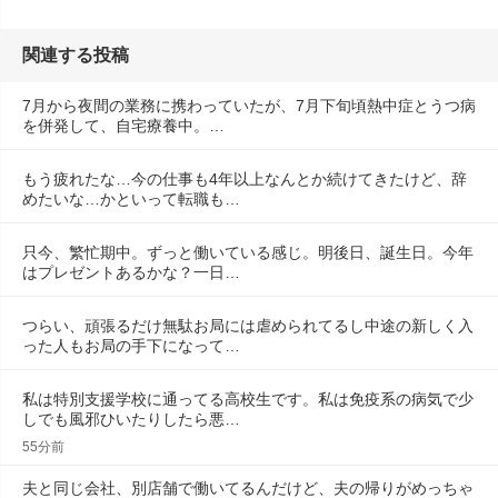
関連する投稿
7月から夜間の業務に携わっていたが、7月下旬頃熱中症とうつ病
を併発して、自宅療養中。…
もう疲れたな…今の仕事も4年以上なんとか続けてきたけど、辞
めたいな…かといって転職も…
只今、繁忙期中。ずっと働いている感じ。明後日、誕生日。今年
はプレゼントあるかな？一日…
つらい、頑張るだけ無駄お局には虐められてるし中途の新しく入
った人もお局の手下になって…
私は特別支援学校に通ってる高校生です。私は免疫系の病気で少
しでも風邪ひいたりしたら悪…
55分前
夫と同じ会社、別店舗で働いてるんだけど、夫の帰りがめっちゃ