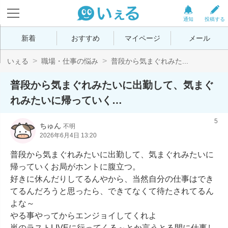
通知
投稿する
新着
おすすめ
マイページ
メール
いぇる
職場・仕事の悩み
普段から気まぐれみた...
普段から気まぐれみたいに出勤して、気まぐ
れみたいに帰っていく…
5
ちゅん
不明
2026年6月4日 13:20
普段から気まぐれみたいに出勤して、気まぐれみたいに
帰っていくお局がホントに腹立つ。

好きに休んだりしてるんやから、当然自分の仕事はでき
てるんだろうと思ったら、できてなくて待たされてるん
よな～

やる事やってからエンジョイしてくれよ

嵐のラストLIVEに行ってくる～とか言うとる間に仕事し