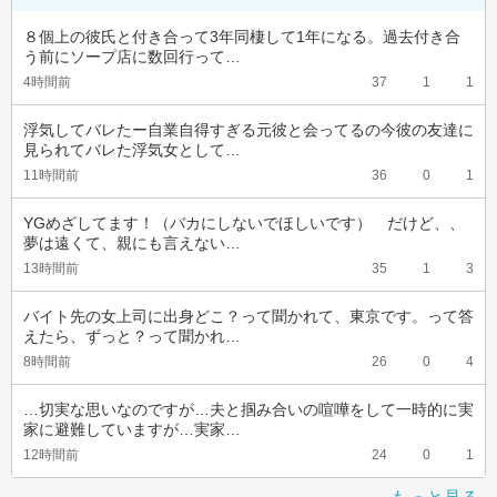
８個上の彼氏と付き合って3年同棲して1年になる。過去付き合
う前にソープ店に数回行って…
4時間前
37
1
1
浮気してバレたー自業自得すぎる元彼と会ってるの今彼の友達に
見られてバレた浮気女として…
11時間前
36
0
1
YGめざしてます！（バカにしないでほしいです）　だけど、、
夢は遠くて、親にも言えない…
13時間前
35
1
3
バイト先の女上司に出身どこ？って聞かれて、東京です。って答
えたら、ずっと？って聞かれ…
8時間前
26
0
4
…切実な思いなのですが…夫と掴み合いの喧嘩をして一時的に実
家に避難していますが…実家…
12時間前
24
0
1