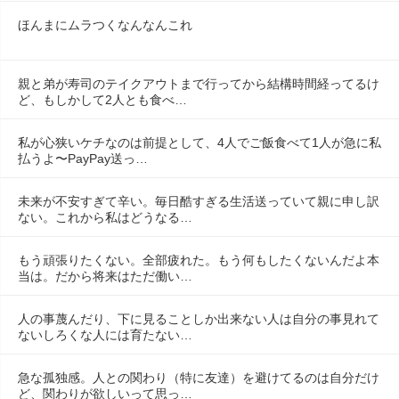
ほんまにムラつくなんなんこれ
親と弟が寿司のテイクアウトまで行ってから結構時間経ってるけ
ど、もしかして2人とも食べ…
私が心狭いケチなのは前提として、4人でご飯食べて1人が急に私
払うよ〜PayPay送っ…
未来が不安すぎて辛い。毎日酷すぎる生活送っていて親に申し訳
ない。これから私はどうなる…
もう頑張りたくない。全部疲れた。もう何もしたくないんだよ本
当は。だから将来はただ働い…
人の事蔑んだり、下に見ることしか出来ない人は自分の事見れて
ないしろくな人には育たない…
急な孤独感。人との関わり（特に友達）を避けてるのは自分だけ
ど、関わりが欲しいって思っ…