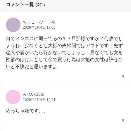
コメント一覧
(4件)
ちょこーひー
不明
2026年6月4日 12:05
何でメンエスに通ってるの？？旦那様ですか？何故でし
ょうね　少なくとも大抵の夫婦間ではアウトです！先ず
恋人や妻がいたら行かないでしょうし　居なくても女を
性欲のはけ口として金で買う行為は大抵の女性は許せな
いと不快だと思いますよ
0
みれい
25歳
2026年6月4日 12:01
めっちゃ嫌です、、
0