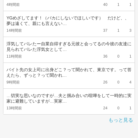
4時間前
40
1
1
YGめざしてます！（バカにしないでほしいです）　だけど、、
夢は遠くて、親にも言えない…
14時間前
37
1
3
浮気してバレたー自業自得すぎる元彼と会ってるの今彼の友達に
見られてバレた浮気女として…
11時間前
36
0
1
バイト先の女上司に出身どこ？って聞かれて、東京です。って答
えたら、ずっと？って聞かれ…
9時間前
26
0
4
…切実な思いなのですが…夫と掴み合いの喧嘩をして一時的に実
家に避難していますが…実家…
13時間前
24
0
1
もっと見る