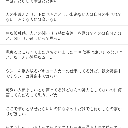
当は。だから将来はただ働い…
人の事蔑んだり、下に見ることしか出来ない人は自分の事見れて
ないしろくな人には育たない…
急な孤独感。人との関わり（特に友達）を避けてるのは自分だけ
ど、関わりが欲しいって思っ…
愚痴るとこなくてまたきちゃいましたー😮‍💨仕事は嫌いじゃないけ
ど、なーんか険悪なムー…
ウンコを汲み取るバキュームカーの仕事してるけど、彼女募集中
ですウンコは募集中ではない…
可愛い人羨ましいとか言ってるけどなんの努力もしてないのに何
言ってんだろって思う。バカ…
ここで誰かと話せたらいいのになネットだけでも何かしらの繋が
りがほしい
何でも比べたがる人って何？エスカレーター通る人居て待ってた