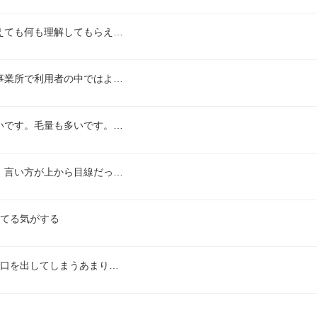
えても何も理解してもらえ…
事業所で利用者の中ではよ…
いです。毛量も多いです。…
、言い方が上から目線だっ…
れてる気がする
で口を出してしまうあまり…