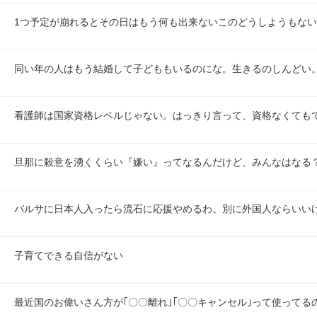
1つ予定が崩れるとその日はもう何も出来ないこのどうしようもな
同い年の人はもう結婚して子どももいるのにな。生きるのしんどい
看護師は国家資格レベルじゃない。はっきり言って、資格なくても
旦那に殺意を湧くくらい『嫌い』ってなるんだけど、みんなはなる
バルサに日本人入ったら流石に応援やめるわ。別に外国人ならいい
子育てできる自信がない
最近国のお偉いさん方が｢〇〇離れ｣｢〇〇キャンセル｣って使ってる