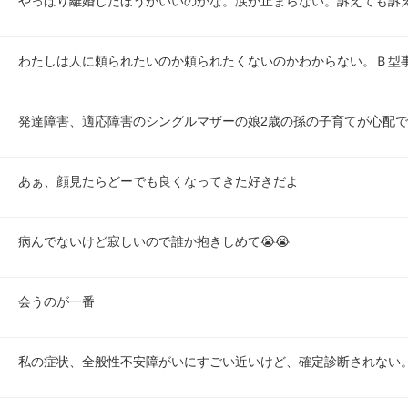
やっぱり離婚したほうがいいのかな。涙が止まらない。訴えても訴
わたしは人に頼られたいのか頼られたくないのかわからない。Ｂ型
発達障害、適応障害のシングルマザーの娘2歳の孫の子育てが心配
あぁ、顔見たらどーでも良くなってきた好きだよ
病んでないけど寂しいので誰か抱きしめて😭😭
会うのが一番
私の症状、全般性不安障がいにすごい近いけど、確定診断されない