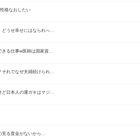
い性格なおしたい
。どうせ幸せにはなられへ…
できる仕事w医師は国家資…
？それでなぜ夫婦続けられ…
けど日本人の運ガキはマジ…
の見る度金がないから…