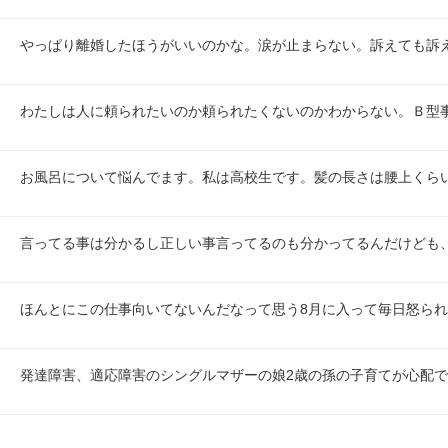
やっぱり離婚したほうがいいのかな。涙が止まらない。訴えても訴
わたしは人に頼られたいのか頼られたくないのかわからない。Ｂ型
お風呂について悩んでます。私は高校生です。髪の長さは腰上くら
言ってる事は分かるし正しい事言ってるのも分かってるんだけども
ほんとにこの仕事向いてないんだなって思う8月に入って毎日怒ら
発達障害、適応障害のシングルマザーの娘2歳の孫の子育てが心配