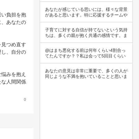
関係にお…
あなたが感じている思いには、様々な背景
重い負担を抱
があると思います。特に応援するチームや
選手に関…
に、あなたの
子育てに対する自信が持てないという気持
ちは、多くの親が抱く共通の感情です。ま
ず、自信…
を見つめ直す
@はまち悪化する前は何年くらい4割合っ
理し、自分の
てたんですか？？私は会って5回目くらい
でもう疎…
あなたの意見は非常に重要で、多くの人が
な悩みを抱え
同じような不満を抱いていることと思いま
たな人間関係
す。経済…
0