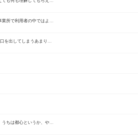
えても何も理解してもらえ…
事業所で利用者の中ではよ…
で口を出してしまうあまり…
。うちは都心というか、や…