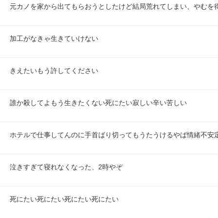
元カノを家から出てもらおうとしたけど結局荒れてしまい、やむを
加工がなきゃ生きていけない
きえたいもう許してください
誰か殺してよもう生きたくない死にたい寂しい辛い苦しい
ホテルで仕事してんのに手首ばり切ってもうたうけるやば情緒不安
泣きすぎて寝れなくなった、2時やぞ
死にたい死にたい死にたい死にたい