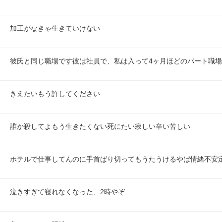
加工がなきゃ生きていけない
彼氏と同じ職場です彼は社員で、私は入って4ヶ月ほどのパート職
きえたいもう許してください
誰か殺してよもう生きたくない死にたい寂しい辛い苦しい
ホテルで仕事してんのに手首ばり切ってもうたうけるやば情緒不安
泣きすぎて寝れなくなった、2時やぞ