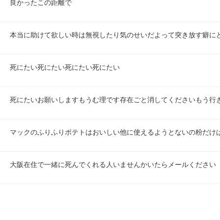
良かったこの距離で
本当に助けて欲しい時は無視したり気のせいだよって突き放す癖に
死にたい死にたい死にたい死にたい
死にたいお願いしますもうむ理です存在ごと消してくださいもう行
マックのふりふりポテトはおいしい他に使えるようとないの粉だけ
大阪在住で一緒に死んでくれる人いませんかいたらメールください