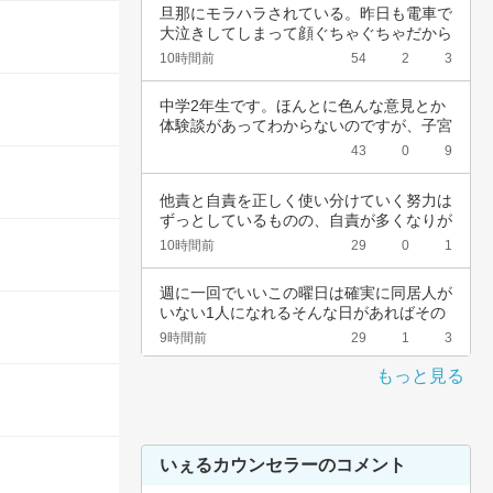
旦那にモラハラされている。昨日も電車で
大泣きしてしまって顔ぐちゃぐちゃだから
会社休ん…
10時間前
54
2
3
中学2年生です。ほんとに色んな意見とか
体験談があってわからないのですが、子宮
頚がんワ…
43
0
9
他責と自責を正しく使い分けていく努力は
ずっとしているものの、自責が多くなりが
ちなんで…
10時間前
29
0
1
週に一回でいいこの曜日は確実に同居人が
いない1人になれるそんな日があればその
日だけを…
9時間前
29
1
3
もっと見る
いぇるカウンセラーのコメント