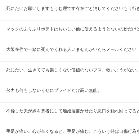
死にたいお願いしますもうむ理です存在ごと消してくださいもう行
マックのふりふりポテトはおいしい他に使えるようとないの粉だけ
大阪在住で一緒に死んでくれる人いませんかいたらメールください
死にたい。生きてても楽しくない価値のないブス。救いようがない
努力も何もしないくせにプライドだけ高い無能。
不倫した夫が嫁を悪者にして離婚届書かせたり悪口を触れ回ってる
手足が痛い。心が辛くなると、手足が痛む。こういう時は自傷行為