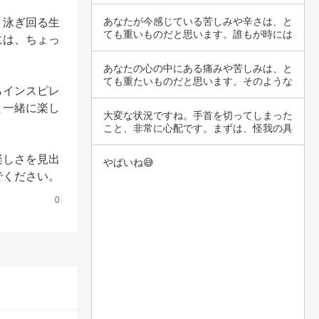
と関わり…
あなたが今感じている苦しみや辛さは、と
く泳ぎ回る生
ても重いものだと思います。誰もが時には
には、ちょっ
耐え難い…
あなたの心の中にある痛みや苦しみは、と
ても重たいものだと思います。そのような
らインスピレ
気持ちを…
と一緒に楽し
大変な状況ですね。手首を切ってしまった
こと、非常に心配です。まずは、怪我の具
合を確認…
楽しさを見出
やばいね😅
でください。
0