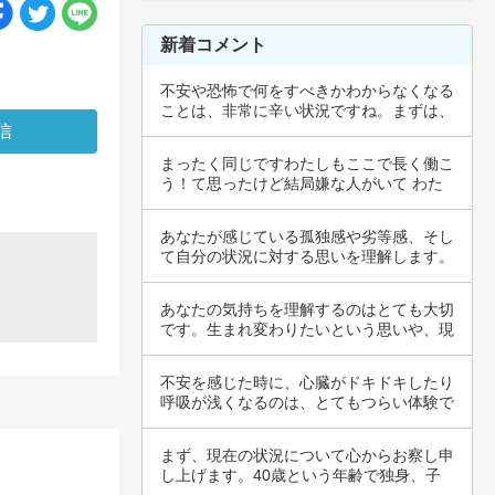
新着コメント
不安や恐怖で何をすべきかわからなくなる
ことは、非常に辛い状況ですね。まずは、
その気持…
まったく同じですわたしもここで長く働こ
う！て思ったけど結局嫌な人がいて わた
しは辞め…
あなたが感じている孤独感や劣等感、そし
て自分の状況に対する思いを理解します。
このよう…
あなたの気持ちを理解するのはとても大切
です。生まれ変わりたいという思いや、現
在の家族…
不安を感じた時に、心臓がドキドキしたり
呼吸が浅くなるのは、とてもつらい体験で
すね。そ…
まず、現在の状況について心からお察し申
し上げます。40歳という年齢で独身、子