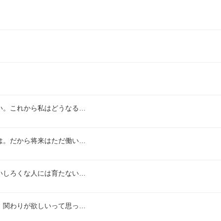
い。これから私はどうなる…
は。だから将来はただ働い…
いしろくな人には育たない…
、関わりが欲しいって思っ…