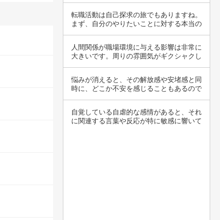
どもがい…
転職活動は自己探求の旅でもありますね。
まず、自分のやりたいことに対する本当の
気持ちを…
人間関係が職場環境に与える影響は非常に
大きいです。周りの雰囲気がギクシャクし
ていると…
悩みが消えると、その解放感や安堵感と同
時に、どこか不安を感じることもあるので
すね。悩…
自覚している自虐的な感情があると、それ
に関連する言葉や反応が特に敏感に響いて
しまうこ…