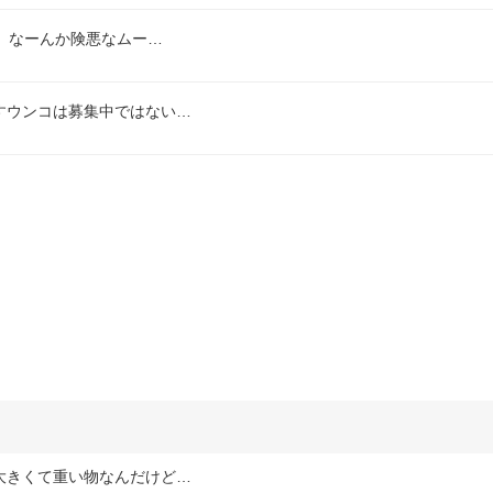
ど、なーんか険悪なムー…
すウンコは募集中ではない…
大きくて重い物なんだけど…