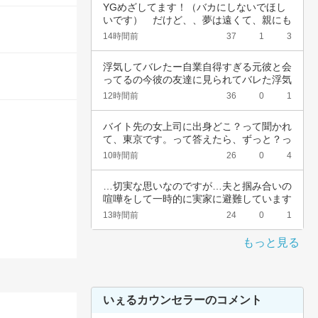
YGめざしてます！（バカにしないでほし
いです）　だけど、、夢は遠くて、親にも
言えない…
14時間前
37
1
3
浮気してバレたー自業自得すぎる元彼と会
ってるの今彼の友達に見られてバレた浮気
女として…
12時間前
36
0
1
バイト先の女上司に出身どこ？って聞かれ
て、東京です。って答えたら、ずっと？っ
て聞かれ…
10時間前
26
0
4
…切実な思いなのですが…夫と掴み合いの
喧嘩をして一時的に実家に避難しています
が…実家…
13時間前
24
0
1
もっと見る
いぇるカウンセラーのコメント