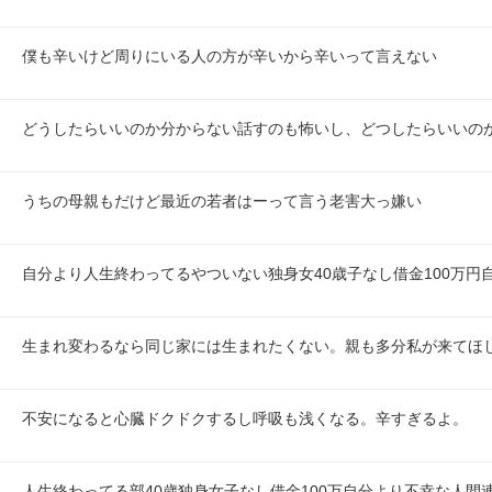
僕も辛いけど周りにいる人の方が辛いから辛いって言えない
どうしたらいいのか分からない話すのも怖いし、どつしたらいいの
うちの母親もだけど最近の若者はーって言う老害大っ嫌い
自分より人生終わってるやついない独身女40歳子なし借金100万円
生まれ変わるなら同じ家には生まれたくない。親も多分私が来てほ
不安になると心臓ドクドクするし呼吸も浅くなる。辛すぎるよ。
人生終わってる部40歳独身女子なし借金100万自分より不幸な人間