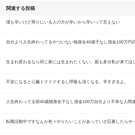
関連する投稿
僕も辛いけど周りにいる人の方が辛いから辛いって言えない
自分より人生終わってるやついない独身女40歳子なし借金100万円
生まれ変わるなら同じ家には生まれたくない。親も多分私が来てほ
不安になると心臓ドクドクするし呼吸も浅くなる。辛すぎるよ。
人生終わってる部40歳独身女子なし借金100万自分より不幸な人間
転職活動中ですなんか色々やりたいことがあっていざ応募したらや