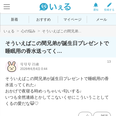
通知
投稿する
新着
おすすめ
マイページ
メール
いぇる
心の悩み
そういえばこの間兄弟...
そういえばこの間兄弟が誕生日プレゼントで
睡眠用の香水送ってく…
13
りりり
21歳
2026年6月4日 0:44
そういえばこの間兄弟が誕生日プレゼントで睡眠用の香
水送ってくれた♩

おかげで夜寝る時めっちゃいい匂いする♩

いつも全然連絡とかしてこないくせにこういうことして
くるの愛だな😺♡