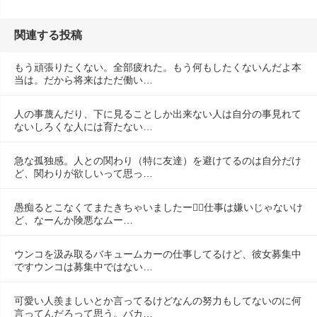
関連する投稿
もう頑張りたくない。全部疲れた。もう何もしたくないんだよ本
当は。だから将来はただ働い…
人の事蔑んだり、下に見ることしか出来ない人は自分の事見れて
ないしろくな人には育たない…
急な孤独感。人との関わり（特に友達）を避けてるのは自分だけ
ど、関わりが欲しいって思っ…
愚痴るとこなくてまたきちゃいましたー😮‍💨仕事は嫌いじゃないけ
ど、なーんか険悪なムー…
ウンコを汲み取るバキュームカーの仕事してるけど、彼女募集中
ですウンコは募集中ではない…
可愛い人羨ましいとか言ってるけどなんの努力もしてないのに何
言ってんだろって思う。バカ…