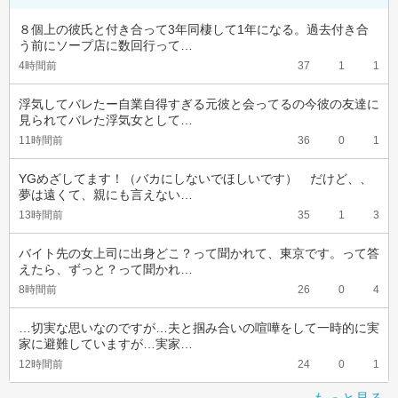
８個上の彼氏と付き合って3年同棲して1年になる。過去付き合
う前にソープ店に数回行って…
4時間前
37
1
1
浮気してバレたー自業自得すぎる元彼と会ってるの今彼の友達に
見られてバレた浮気女として…
11時間前
36
0
1
YGめざしてます！（バカにしないでほしいです）　だけど、、
夢は遠くて、親にも言えない…
13時間前
35
1
3
バイト先の女上司に出身どこ？って聞かれて、東京です。って答
えたら、ずっと？って聞かれ…
8時間前
26
0
4
…切実な思いなのですが…夫と掴み合いの喧嘩をして一時的に実
家に避難していますが…実家…
12時間前
24
0
1