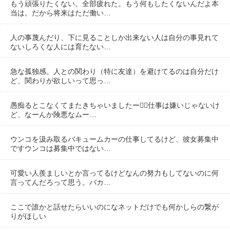
もう頑張りたくない。全部疲れた。もう何もしたくないんだよ本
当は。だから将来はただ働い…
人の事蔑んだり、下に見ることしか出来ない人は自分の事見れて
ないしろくな人には育たない…
急な孤独感。人との関わり（特に友達）を避けてるのは自分だけ
ど、関わりが欲しいって思っ…
愚痴るとこなくてまたきちゃいましたー😮‍💨仕事は嫌いじゃないけ
ど、なーんか険悪なムー…
ウンコを汲み取るバキュームカーの仕事してるけど、彼女募集中
ですウンコは募集中ではない…
可愛い人羨ましいとか言ってるけどなんの努力もしてないのに何
言ってんだろって思う。バカ…
ここで誰かと話せたらいいのになネットだけでも何かしらの繋が
りがほしい