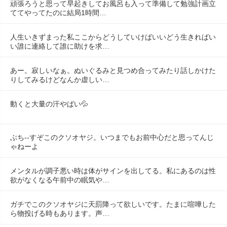
頑張ろうと思って早起きしてお風呂も入って準備して勉強計画立
ててやってたのに結局1時間…
人生いきずまった私ここからどうしていけばいいどう生きればい
い誰に連絡して誰に助けを求…
あー。寂しいなぁ。ぬいぐるみと見つめ合ってみたり話しかけた
りしてみるけどなんか虚しい…
動くと大量の汗やばい💦
ぶち--すぞこのクソオヤジ。いつまでもお前中心だと思ってんじ
ゃねーよ
メンタルが調子悪い時は体がサインを出してる。私にあるのは性
欲がなくなる午前中の眠気や…
ガチでこのクソオヤジに天罰降って欲しいです。たまに喧嘩した
ら物投げる時もあります。声…