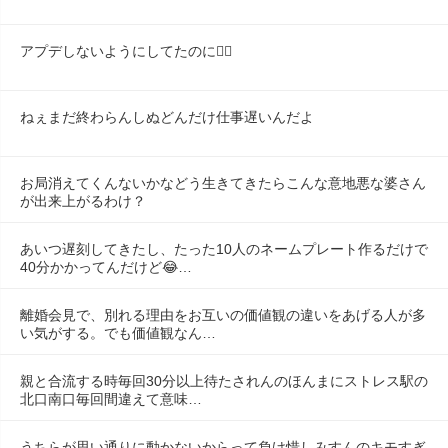
アプデしないようにしてたのに😶‍🌫️
ねぇまだ終わらんしぬどんだけ仕事遅いんだよ
お局消えてくんないかなどう生きてきたらこんな意地悪な婆さん
が出来上がるわけ？
あいつ遅刻してきたし、たった10人のネームプレート作るだけで
40分かかってんだけど😂…
離婚会見で、別れる理由をお互いの価値観の違いをあげる人が多
い気がする。でも価値観なん…
親と合流する時毎回30分以上待たされんのほんまにストレス駅の
北口南口毎回間違えて意味…
うちらが思い通りに動かないからって負け惜しみすんのキモすぎ