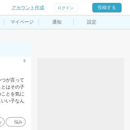
投稿する
アカウント作成
ログイン
マイページ
通知
設定
9
いつが言って
ことはその子
のことを気に
しいい子なん
心
悩み