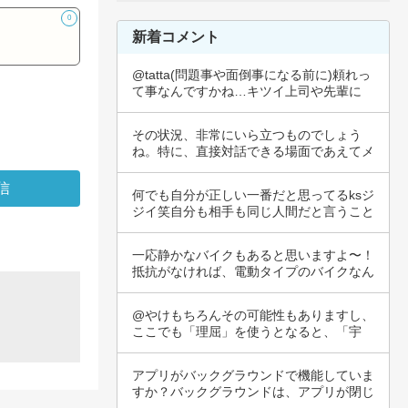
0
新着コメント
@tatta(問題事や面倒事になる前に)頼れっ
て事なんですかね…キツイ上司や先輩に
分…
その状況、非常にいら立つものでしょう
ね。特に、直接対話できる場面であえてメ
ールを選ぶ…
何でも自分が正しい一番だと思ってるksジ
ジイ笑自分も相手も同じ人間だと言うこと
を忘れ…
一応静かなバイクもあると思いますよ〜！
抵抗がなければ、電動タイプのバイクなん
か忍者の…
@やけもちろんその可能性もありますし、
ここでも「理屈」を使うとなると、「宇
宙」という…
アプリがバックグラウンドで機能していま
すか？バックグラウンドは、アプリが閉じ