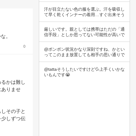
ている状…
汗が目立たない色の服を選ぶ。汗を吸収し
て早く乾くインナーの着用…すぐ出来そう
な対策は…
厳しいです。親としては携帯はただの「通
信手段」としか思ってない可能性が高いで
かな。
す。彼ら…
0
@ポンポン状況かなり深刻ですね、かとい
ってこのまま放置しても相手の思い通りで
最悪です…
@tattaそうしたいですけど💦上手くいかな
いもんです😭
わるかは難し
はありませ
もしその子と
を少しずつ伝