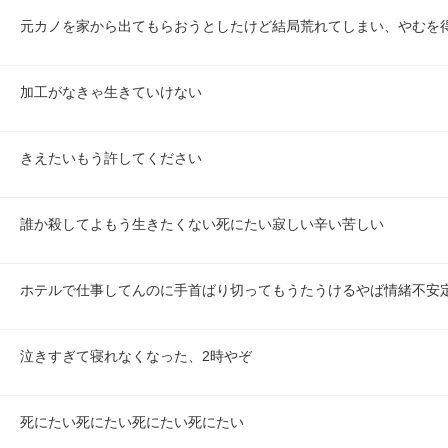
元カノを家から出てもらおうとしたけど結局荒れてしまい、やむを
加工がなきゃ生きていけない
きえたいもう許してください
誰か殺してよもう生きたくない死にたい寂しい辛い苦しい
ホテルで仕事してんのに手首ばり切ってもうたうけるやば情緒不安
泣きすぎて寝れなくなった、2時やぞ
死にたい死にたい死にたい死にたい