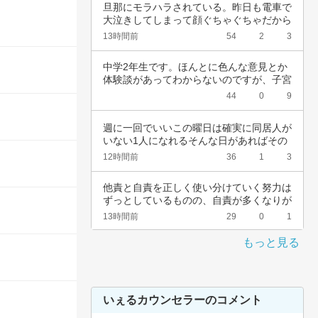
旦那にモラハラされている。昨日も電車で
大泣きしてしまって顔ぐちゃぐちゃだから
会社休ん…
13時間前
54
2
3
中学2年生です。ほんとに色んな意見とか
体験談があってわからないのですが、子宮
頚がんワ…
44
0
9
週に一回でいいこの曜日は確実に同居人が
いない1人になれるそんな日があればその
日だけを…
12時間前
36
1
3
他責と自責を正しく使い分けていく努力は
ずっとしているものの、自責が多くなりが
ちなんで…
13時間前
29
0
1
もっと見る
いぇるカウンセラーのコメント