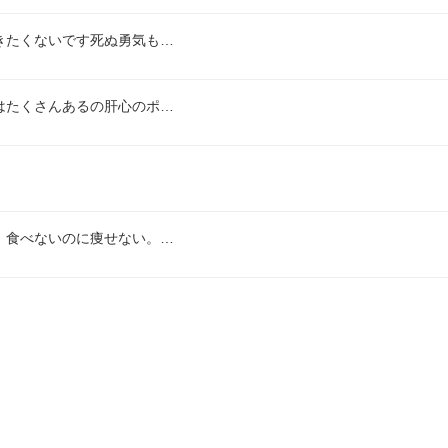
きたくないです死ぬ勇気も…
はたくさんあるの肝心のポ…
。食べないのに痩せない。…