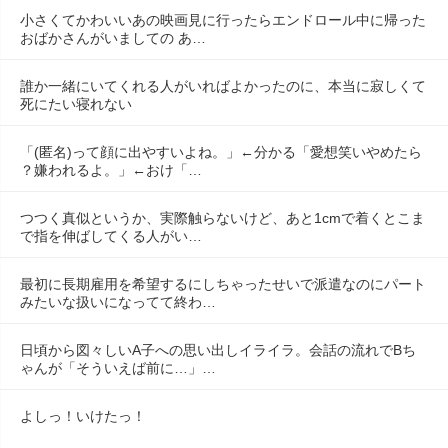
小さくてかわいいあの映画見に行ったらエンドロール中に帰った
おばかさんがいましての あ…
誰か一緒にいてくれる人がいればよかったのに、本当に寂しくて
死にたい寝れない
「(匿名)って顔に出やすいよね。」←分かる「愛想笑いやめたら
？嫌われるよ。」←おけ「…
つつく真似というか、実際触らないけど、あと1cmで着くとこま
で指を伸ばしてくる人がい…
最初に長期雇用を希望するにしちゃったせいで派遣なのにパート
みたいな扱いになってて終わ…
日頃から図々しいA子への思い出しイライラ。会話の流れでBち
ゃんが「そういえば前に…」…
よしっ！いけたっ！