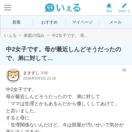
通知
投稿する
新着
おすすめ
マイページ
メール
いぇる
家庭の悩み
中2女子です。 母...
中2女子です。母が最近しんどそうだったの
で、弟に対して…
36
まきずし
不明
2026年6月3日 21:16
中2女子です。

母が最近しんどそうだったので、弟に対して

「ママは生理とかもあるんだから優しくしてあげて」

と言いました。

すると母に

「生理関係ないんだけど。今は部屋が汚いせいで気分が
落ち込んでるの」
