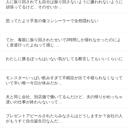
人に振り回されても自分は振り回さないように嫌われないように
頑張ってるけど、そのせいか…
思ってたより手首の傷コンシーラーで全然隠れない
てか、毒親に振り回されたせいで2時間しか寝れなかったのによ
く派遣行ったよねって感じ …
わたしに勝るぼっちはいない気がしてる断言してもいいくらいに
モンスターいっぱい飲みすぎて不眠症が出て今寝られなくなって
いて辛い唯一今日が休みだか…
夫と同じ会社、別店舗で働いてるんだけど、夫の帰りがめっちゃ
遅いの仕事が終わらないって…
プレゼントアピールされたらみなさんはどうしますか？会社の人
がもうすぐ自分誕生日なんだ…