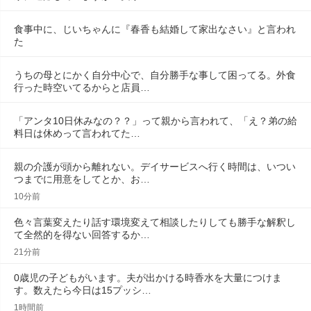
食事中に、じいちゃんに『春香も結婚して家出なさい』と言われ
た
うちの母とにかく自分中心で、自分勝手な事して困ってる。外食
行った時空いてるからと店員…
「アンタ10日休みなの？？」って親から言われて、「え？弟の給
料日は休めって言われてた…
親の介護が頭から離れない。デイサービスへ行く時間は、いつい
つまでに用意をしてとか、お…
10分前
色々言葉変えたり話す環境変えて相談したりしても勝手な解釈し
て全然的を得ない回答するか…
21分前
0歳児の子どもがいます。夫が出かける時香水を大量につけま
す。数えたら今日は15プッシ…
1時間前