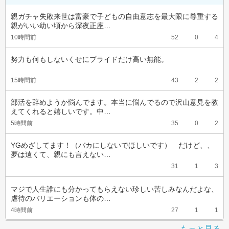
親ガチャ失敗来世は富豪で子どもの自由意志を最大限に尊重する
親がいい幼い頃から深夜正座…
10時間前
52
0
4
努力も何もしないくせにプライドだけ高い無能。
15時間前
43
2
2
部活を辞めようか悩んでます。本当に悩んでるので沢山意見を教
えてくれると嬉しいです。中…
5時間前
35
0
2
YGめざしてます！（バカにしないでほしいです）　だけど、、
夢は遠くて、親にも言えない…
31
1
3
マジで人生誰にも分かってもらえない珍しい苦しみなんだよな、
虐待のバリエーションも体の…
4時間前
27
1
1
もっと見る