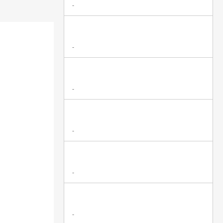
-
-
-
-
-
-