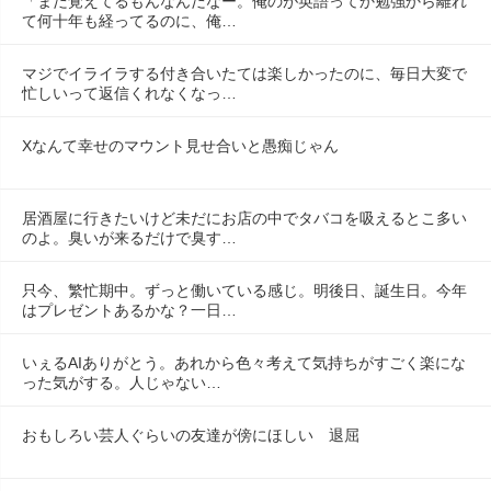
「まだ覚えてるもんなんだなー。俺のが英語ってか勉強から離れ
て何十年も経ってるのに、俺…
マジでイライラする付き合いたては楽しかったのに、毎日大変で
忙しいって返信くれなくなっ…
Xなんて幸せのマウント見せ合いと愚痴じゃん
居酒屋に行きたいけど未だにお店の中でタバコを吸えるとこ多い
のよ。臭いが来るだけで臭す…
只今、繁忙期中。ずっと働いている感じ。明後日、誕生日。今年
はプレゼントあるかな？一日…
いぇるAIありがとう。あれから色々考えて気持ちがすごく楽にな
った気がする。人じゃない…
おもしろい芸人ぐらいの友達が傍にほしい　退屈