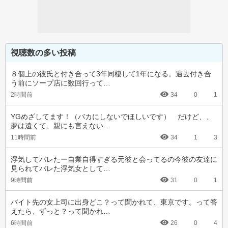
視聴数の多い投稿
８個上の彼氏と付き合って3年同棲して1年になる。過去付き合
う前にソープ店に数回行って…
2時間前
34
0
1
YGめざしてます！（バカにしないでほしいです）　だけど、、
夢は遠くて、親にも言えない…
11時間前
34
1
3
浮気してバレたー自業自得すぎる元彼と会ってるの今彼の友達に
見られてバレた浮気女として…
9時間前
31
0
1
バイト先の女上司に出身どこ？って聞かれて、東京です。って答
えたら、ずっと？って聞かれ…
6時間前
26
0
4