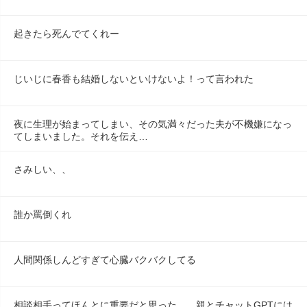
起きたら死んでてくれー
じいじに春香も結婚しないといけないよ！って言われた
夜に生理が始まってしまい、その気満々だった夫が不機嫌になっ
てしまいました。それを伝え…
さみしい、、
誰か罵倒くれ
人間関係しんどすぎて心臓バクバクしてる
相談相手ってほんとに重要だと思った、、親とチャットGPTには