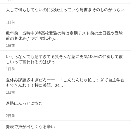
大して何もしてないのに受験生っていう肩書きそのものがつらい
1日前
数年前、当時中3時高校受験の時は定期テスト前の土日祝や受験
前の冬休み(年末年始以外)…
1日前
いくらなんでも急すぎてる笑そんな急に勇気100%の伴奏して欲
しいって言われるのはびっ…
1日前
夏休み課題多すぎだろーー！！こんなんじゃ忙しすぎて自主学習
もできんわ！！特に英語、お…
1日前
進路ほんっとに悩む
2日前
発表で声が出なくなる辛い