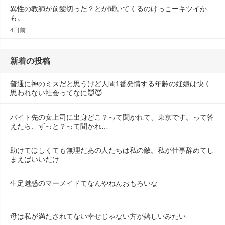
異性の教師が前髪切った？とか聞いてくるのけっこーキツイか
も。
4日前
新着の投稿
普通に神のミスだと思うけど人間1番発情する年齢の妊娠は快く
思われない社会ってなに😇😇…
バイト先の女上司に出身どこ？って聞かれて、東京です。って答
えたら、ずっと？って聞かれ…
助けてほしくても無理だあの人たちは私の敵。私が仕事辞めてし
まえばいいだけ
生足魅惑のマーメイドてなんやねんおもろいな
母は私が満たされてない幸せじゃない方が嬉しいみたい