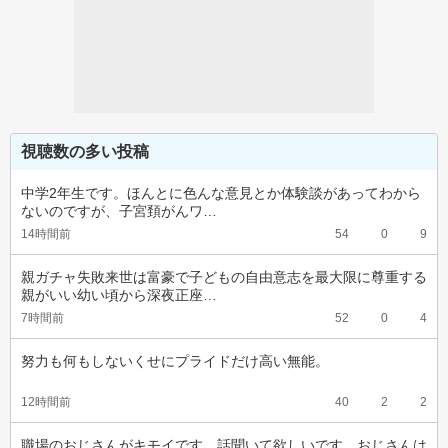
視聴数の多い投稿
中学2年生です。ほんとに色んな意見とか体験談があってわから
ないのですが、子宮頚がんワ…
14時間前
54
0
9
親ガチャ失敗来世は富豪で子どもの自由意志を最大限に尊重する
親がいい幼い頃から深夜正座…
7時間前
52
0
4
努力も何もしないくせにプライドだけ高い無能。
12時間前
40
2
2
職場のおじさんがキモイです、話聞いて欲しいです。おじさんは