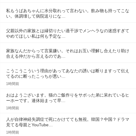
私もうばあちゃんに水分取れって言わない。飲み物も持ってこな
い。体調壊して病院送りにな…
父親以外の家族とは縁切りたい過干渉でメンヘラなの迷惑すぎて
やめてほしい私は何も予定な…
家族なんだからって言葉嫌い。それはお互い理解し合えたり助け
合える仲だから言えるのであ…
こうこうこういう理由があってあなたの誘いは断りますって伝え
てるのに断ったこっちが悪い…
1時間前
おはようございます。猫のご飯作りをサボった弟に呆れているヒ
ーホーです。連休始まって早…
1時間前
人が自律神経失調症で死にかけてても無視。韓国？中国？ドラマ
見てる母親とYouTube…
1時間前