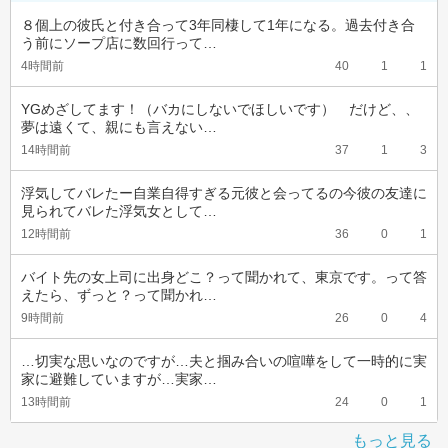
８個上の彼氏と付き合って3年同棲して1年になる。過去付き合
う前にソープ店に数回行って…
4時間前
40
1
1
YGめざしてます！（バカにしないでほしいです）　だけど、、
夢は遠くて、親にも言えない…
14時間前
37
1
3
浮気してバレたー自業自得すぎる元彼と会ってるの今彼の友達に
見られてバレた浮気女として…
12時間前
36
0
1
バイト先の女上司に出身どこ？って聞かれて、東京です。って答
えたら、ずっと？って聞かれ…
9時間前
26
0
4
…切実な思いなのですが…夫と掴み合いの喧嘩をして一時的に実
家に避難していますが…実家…
13時間前
24
0
1
もっと見る