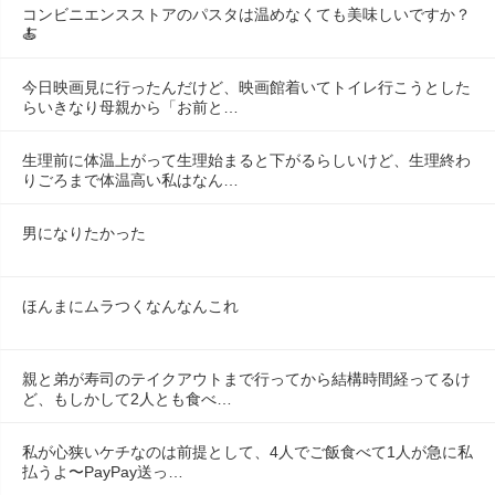
コンビニエンスストアのパスタは温めなくても美味しいですか？
🍝
今日映画見に行ったんだけど、映画館着いてトイレ行こうとした
らいきなり母親から「お前と…
生理前に体温上がって生理始まると下がるらしいけど、生理終わ
りごろまで体温高い私はなん…
男になりたかった
ほんまにムラつくなんなんこれ
親と弟が寿司のテイクアウトまで行ってから結構時間経ってるけ
ど、もしかして2人とも食べ…
私が心狭いケチなのは前提として、4人でご飯食べて1人が急に私
払うよ〜PayPay送っ…