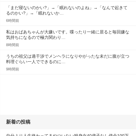
「まだ寝ないのかい?」→「眠れないのよね」→「なんで起きて
るのかい?」→「眠れないか…
6時間前
私はおばあちゃんが大嫌いです。喋ったり一緒に居ると毎回嫌な
気持ちになるので極力関わり…
8時間前
うちの祖父は過干渉でメンヘラになりやがったな未だに腹が立つ
料理ぐらい一人でできるのに…
9時間前
新着の投稿
自分より人生終わってるやついない独身女40歳子なし借金100万