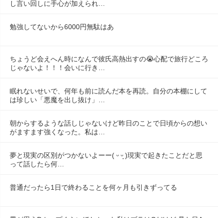
し言い回しに手心が加えられ…
勉強してないから6000円無駄はあ
ちょうど会えへん時になんで彼氏高熱出すの😭心配で旅行どころ
じゃないよ！！！会いに行き…
眠れないせいで、何年も前に読んだ本を再読。自分の本棚にして
は珍しい「悪魔を出し抜け」…
朝からするような話しじゃないけど昨日のことで日頃からの想い
がますます強くなった。私は…
夢と現実の区別がつかないよーー( ᵕ ᵕ̩̩ )現実で起きたことだと思
って話したら何…
普通だったら1日で終わることを何ヶ月も引きずってる