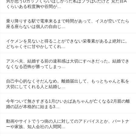
男が思うDカップくらいほしかった私はブラはCだけど 見た目A
くらいある程度胸や谷間が…
乗り降りする駅で電車来るまで時間があって、イスが空いてたら
座る座らないは個人の自由じ…
イケメンを見ないと得ることができない栄養素があるよ絶対に。
どちゃくそに甘やかしてくれ…
アスペ夫、結婚する前の違和感は大切にすべきだった。結婚でき
なくなる恐怖が勝ってしまっ…
自己中心的なくそだんなめ。離婚届出して、もっとちゃんと私を
大切にしてくれる人と結婚し…
今年ついて無さすぎる1月ひいおばあちゃんが亡くなる2月親の離
婚の話が本格的に始まる3…
動画やサイトでうつ病の人に対してのアドバイスとか、パートナ
ーや家族、知人会社の人間関…