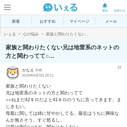
通知
投稿する
新着
おすすめ
マイページ
メール
いぇる
心の悩み
家族と関わりたくない...
家族と関わりたくない兄は地雷系のネットの
方と関わってて○…
15
かなえ
不明
2026年6月3日 20:11
家族と関わりたくない

兄は地雷系のネットの方と関わってて

○○ねまだ42キロだよと41キロのうちに言ってきます。ま
じきもい。

母親に関しては姉に甘やかしてる。最近はうちに興味な
んか無さそう。すぐ怒るし。

父親は面白いけど。関わりたくない。
