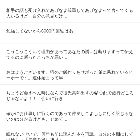
相手の話も受け入れてあげなよ尊重してあげなよって言ってくる
人いるけど、自分の意見だけ…
勉強してないから6000円無駄はあ
こうこうこういう理由があってあなたの誘いは断りますって伝え
てるのに断ったこっちが悪い…
おはようございます。猫のご飯作りをサボった弟に呆れているヒ
ーホーです。連休始まって早…
ちょうど会えへん時になんで彼氏高熱出すの😭心配で旅行どころ
じゃないよ！！！会いに行き…
確かにお仕事しに行くのであって仲良しこよししに行く訳じゃな
いのは分かるけどさ、せめて…
眠れないせいで、何年も前に読んだ本を再読。自分の本棚にして
は珍しい「悪魔を出し抜け」…