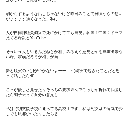
朝からするような話しじゃないけど昨日のことで日頃からの想い
がますます強くなった。私は…
人が自律神経失調症で死にかけてても無視。韓国？中国？ドラマ
見てる母親とYouTube…
そういう人もいるんだねとか相手の考えや意見とかを尊重出来な
い母。家族だろうが相手が自…
夢と現実の区別がつかないよーー( ᵕ ᵕ̩̩ )現実で起きたことだと思
って話したら何…
こっが優しさ見せたりそっちの要求飲んでこっちが折れて我慢し
たら調子乗って自分の意見し…
私は特別支援学校に通ってる高校生です。私は免疫系の病気で少
しでも風邪ひいたりしたら悪…