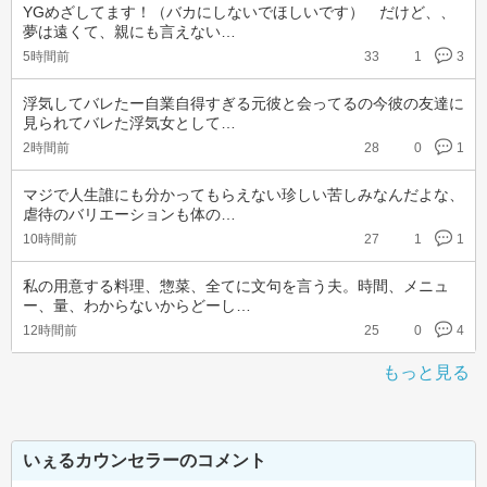
YGめざしてます！（バカにしないでほしいです）　だけど、、
夢は遠くて、親にも言えない…
5時間前
33
1
3
浮気してバレたー自業自得すぎる元彼と会ってるの今彼の友達に
見られてバレた浮気女として…
2時間前
28
0
1
マジで人生誰にも分かってもらえない珍しい苦しみなんだよな、
虐待のバリエーションも体の…
10時間前
27
1
1
私の用意する料理、惣菜、全てに文句を言う夫。時間、メニュ
ー、量、わからないからどーし…
12時間前
25
0
4
もっと見る
いぇるカウンセラーのコメント