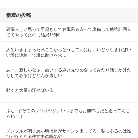
新着の投稿
頑張ろうと思って早起きしてお風呂も入って準備して勉強計画立
ててやってたのに結局1時間…
人生いきずまった私ここからどうしていけばいいどう生きればい
い誰に連絡して誰に助けを求…
あー。寂しいなぁ。ぬいぐるみと見つめ合ってみたり話しかけた
りしてみるけどなんか虚しい…
動くと大量の汗やばい💦
ぶち--すぞこのクソオヤジ。いつまでもお前中心だと思ってんじ
ゃねーよ
メンタルが調子悪い時は体がサインを出してる。私にあるのは性
欲がなくなる午前中の眠気や…