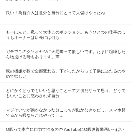
良い！為替介入は意外と自分にとって大儲けやったね！
もーほんと。私って大体このポジション。もうひとつの仕事のほ
うもオーナーは店長には何も…
ガチでこのクソオヤジに天罰降って欲しいです。たまに喧嘩した
ら物投げる時もあります。声…
親の機嫌が株で全部変わる。下がったからって子供に当たるのや
めて欲しい
とにかくどうでもいいと思うことって大切だなって思う。どうで
もいいことに惑わされず自分…
マジそいつが動かなかった分こっちが動かなきゃだし、スマホ見
てるから暇ならこれやって、…
O脚って本当に自力で治るの??YouTubeにO脚改善動画いっぱい