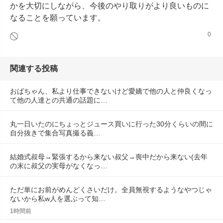
かを大切にしながら、今後のやり取りがより良いものに
なることを願っています。
0
関連する投稿
おばちゃん、私より仕事できないけど愛嬌で他の人と仲良くなっ
て他の人達との共通の話題に…
丸一日いたのにちょっとジュース買いに行った30分くらいの間に
自分抜きで集合写真撮る義…
結婚式叔母→緊張するから来ない叔父→喪中だから来ない(去年
の末に叔父の実母がなくなっ…
ただ単にお前がめんどくさいだけ。全員無視するようなやつじゃ
ないから私w人を選ぶって知…
1時間前