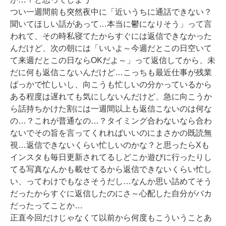
つい一週間前も突然夜中に「近いうちに通話できない？
聞いてほしい話があって…本当に鬱になりそう」って言
われて、その時私寝てたからすぐには返信できなかった
んだけど、次の朝には「いいよ～今週だとこの日空いて
て来週だとこの日ならOKだよ～」って返信してから、未
だに何も返信こないんだけど…こっちも最近仕事が残業
ばっかで忙しいし、向こうも忙しいの分かっているから
ある程度は遅れても気にしないんだけど、急に向こうか
ら話持ちかけた割には一週間以上も返信こないのは何な
の…？これが普通なの…？タイミング合わないなら合わ
ないでその旨を言ってくれればいいのにまさかの既読無
視…返信できないくらい忙しいのかな？と思ったらXも
インスタも毎日更新されてるしどこか遊びに行ったりし
てる写真なんかも載せてるから返信できないくらい忙し
い、ってわけでもなさそうだし…なんか思い詰めてそう
だったからすぐに返信したのにさ～心配した自分がバカ
だったってことか…

正直今回だけじゃなくて以前から何度もこういうことあ