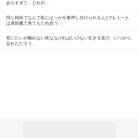
ありすぎて、どれや…
同じ時給でなんで私にばっか仕事押し付けられるんだ‼️もう一人
は遅刻魔で来てもため息つ…
死にたいが離れない死ななければいけない生きる喜び、いつから
忘れただろう…