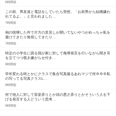
6時間前
この前、男友達と電話をしていたら突然、「お前男から結構嫌わ
れてるよ。」と言われました…
7時間前
例の喧嘩した件で片方の意見しか聞いてないやつがめっちゃ私を
避けてきたり無視してきたり…
7時間前
特定の小学生に因る我が家に対して侮辱発言を行いながら聞き耳
を立てつつ覗き嫌がらせ付き…
8時間前
学年変わる時とかにクラスで集合写真撮るあれマジで何💢💢‪💢‪私
の写ってる写真クラスL…
8時間前
何で他人に対して容姿弄りとか頭の悪さ弄りとかそういう人を下
げる発言する人どういう思考…
9時間前