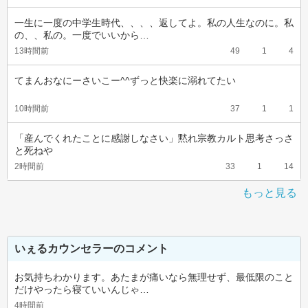
一生に一度の中学生時代、、、、返してよ。私の人生なのに。私
の、、私の。一度でいいから…
13時間前
49
1
4
てまんおなにーさいこー^^ずっと快楽に溺れてたい
10時間前
37
1
1
「産んでくれたことに感謝しなさい」黙れ宗教カルト思考さっさ
と死ねや
2時間前
33
1
14
もっと見る
いぇるカウンセラーのコメント
お気持ちわかります。あたまが痛いなら無理せず、最低限のこと
だけやったら寝ていいんじゃ…
4時間前