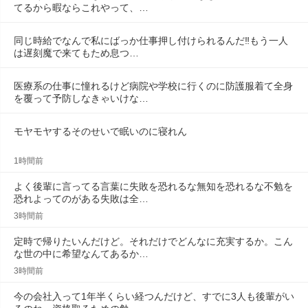
てるから暇ならこれやって、…
同じ時給でなんで私にばっか仕事押し付けられるんだ‼️もう一人
は遅刻魔で来てもため息つ…
医療系の仕事に憧れるけど病院や学校に行くのに防護服着て全身
を覆って予防しなきゃいけな…
モヤモヤするそのせいで眠いのに寝れん
1時間前
よく後輩に言ってる言葉に失敗を恐れるな無知を恐れるな不勉を
恐れよってのがある失敗は全…
3時間前
定時で帰りたいんだけど。それだけでどんなに充実するか。こん
な世の中に希望なんてあるか…
3時間前
今の会社入って1年半くらい経つんだけど、すでに3人も後輩がい