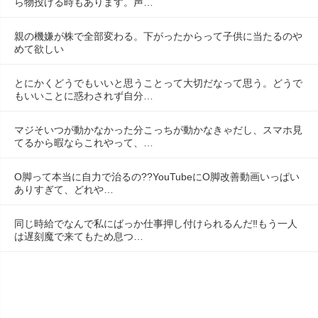
ら物投げる時もあります。声…
親の機嫌が株で全部変わる。下がったからって子供に当たるのや
めて欲しい
とにかくどうでもいいと思うことって大切だなって思う。どうで
もいいことに惑わされず自分…
マジそいつが動かなかった分こっちが動かなきゃだし、スマホ見
てるから暇ならこれやって、…
O脚って本当に自力で治るの??YouTubeにO脚改善動画いっぱい
ありすぎて、どれや…
同じ時給でなんで私にばっか仕事押し付けられるんだ‼️もう一人
は遅刻魔で来てもため息つ…