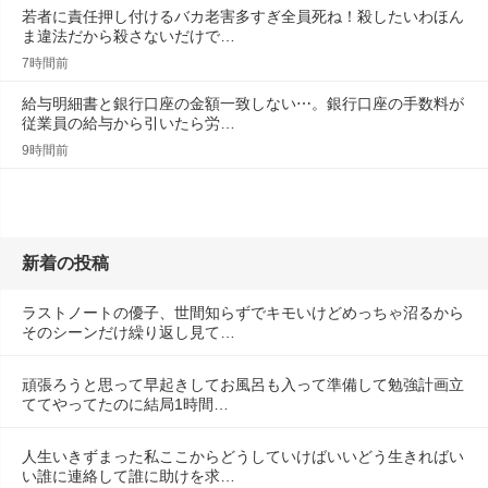
若者に責任押し付けるバカ老害多すぎ全員死ね！殺したいわほん
ま違法だから殺さないだけで…
7時間前
給与明細書と銀行口座の金額一致しない⋯。銀行口座の手数料が
従業員の給与から引いたら労…
9時間前
新着の投稿
ラストノートの優子、世間知らずでキモいけどめっちゃ沼るから
そのシーンだけ繰り返し見て…
頑張ろうと思って早起きしてお風呂も入って準備して勉強計画立
ててやってたのに結局1時間…
人生いきずまった私ここからどうしていけばいいどう生きればい
い誰に連絡して誰に助けを求…