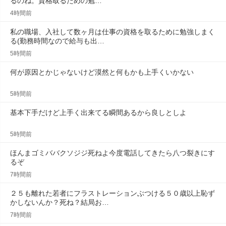
るのね。資格取るための勉…
4時間前
私の職場、入社して数ヶ月は仕事の資格を取るために勉強しまく
る(勤務時間なので給与も出…
5時間前
何が原因とかじゃないけど漠然と何もかも上手くいかない
5時間前
基本下手だけど上手く出来てる瞬間あるから良しとしよ
5時間前
ほんまゴミババクソジジ死ねよ今度電話してきたら八つ裂きにす
るぞ
7時間前
２５も離れた若者にフラストレーションぶつける５０歳以上恥ず
かしないんか？死ね？結局お…
7時間前