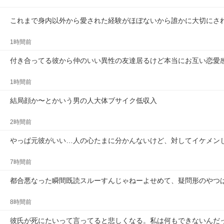
これまで身内以外から愛された経験がほぼないから誰かに大切にさ
1時間前
付き合ってる彼から仲のいい異性の友達居るけど本当にお互い恋愛
1時間前
結局顔か〜とかいう男の人大体ブサイク低収入
2時間前
やっぱ元彼がいい…人の心たまに分かんないけど、対してイケメン
7時間前
都合悪なった瞬間既読スルーすんじゃねーよせめて、疑問形のやつ
8時間前
彼氏が死にたいって言ってると悲しくなる。私は何もできないんだ