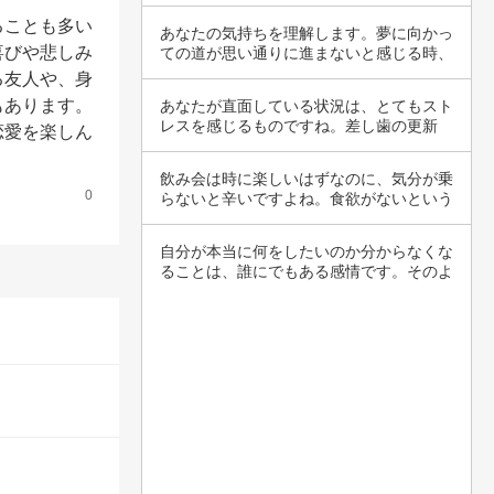
ることも多い
あなたの気持ちを理解します。夢に向かっ
喜びや悲しみ
ての道が思い通りに進まないと感じる時、
心の中に…
る友人や、身
もあります。
あなたが直面している状況は、とてもスト
レスを感じるものですね。差し歯の更新
恋愛を楽しん
は、身体的…
飲み会は時に楽しいはずなのに、気分が乗
0
らないと辛いですよね。食欲がないという
のも、何…
自分が本当に何をしたいのか分からなくな
ることは、誰にでもある感情です。そのよ
うな気持…