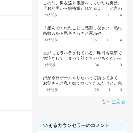
この前、男友達と電話をしていたら突然、
「お前男から結構嫌われてるよ。」と言わ
れました…
15時間前
61
0
4
「産んでくれたことに感謝しなさい」黙れ
宗教カルト思考さっさと死ねや
10時間前
36
1
14
旦那にモラハラされている。昨日も電車で
大泣きしてしまって顔ぐちゃぐちゃだから
会社休ん…
1時間前
34
2
3
姉が今日ゲームやりたいって誘ってきて、
お父さんと私と姉でやってたんだけど、急
に不機嫌…
11時間前
26
1
3
もっと見る
いぇるカウンセラーのコメント