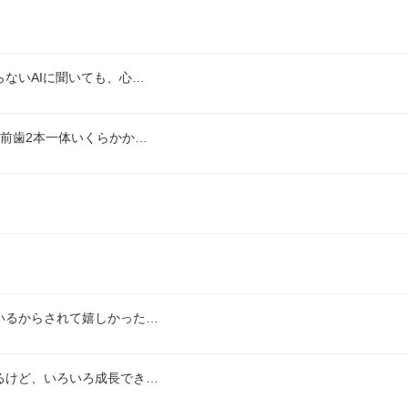
ないAIに聞いても、心…
前歯2本一体いくらかか…
いるからされて嬉しかった…
るけど、いろいろ成長でき…