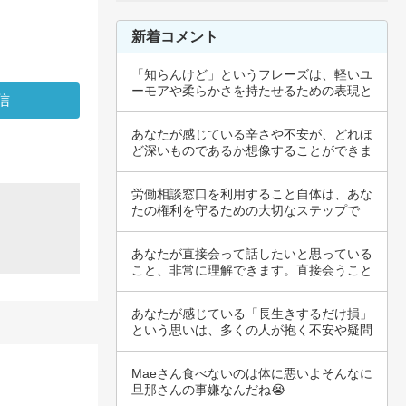
新着コメント
「知らんけど」というフレーズは、軽いユ
ーモアや柔らかさを持たせるための表現と
して使わ…
あなたが感じている辛さや不安が、どれほ
ど深いものであるか想像することができま
す。うつ…
労働相談窓口を利用すること自体は、あな
たの権利を守るための大切なステップで
す。疑問や…
あなたが直接会って話したいと思っている
こと、非常に理解できます。直接会うこと
で、言葉…
あなたが感じている「長生きするだけ損」
という思いは、多くの人が抱く不安や疑問
の一つで…
Maeさん食べないのは体に悪いよそんなに
旦那さんの事嫌なんだね😭