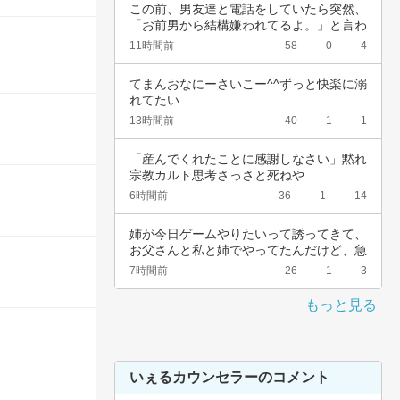
この前、男友達と電話をしていたら突然、
「お前男から結構嫌われてるよ。」と言わ
れました…
11時間前
58
0
4
てまんおなにーさいこー^^ずっと快楽に溺
れてたい
13時間前
40
1
1
「産んでくれたことに感謝しなさい」黙れ
宗教カルト思考さっさと死ねや
6時間前
36
1
14
姉が今日ゲームやりたいって誘ってきて、
お父さんと私と姉でやってたんだけど、急
に不機嫌…
7時間前
26
1
3
もっと見る
いぇるカウンセラーのコメント