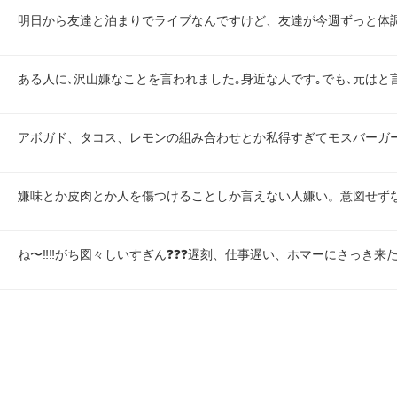
明日から友達と泊まりでライブなんですけど、友達が今週ずっと体
ある人に､沢山嫌なことを言われました｡身近な人です｡でも､元はと
アボガド、タコス、レモンの組み合わせとか私得すぎてモスバーガ
嫌味とか皮肉とか人を傷つけることしか言えない人嫌い。意図せず
ね〜‼️‼️がち図々しいすぎん❓❓❓遅刻、仕事遅い、ホマーにさっき