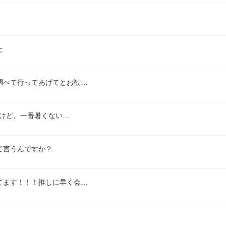
た
調べて行ってあげてとお勧…
いけど、一番暑くない…
て言うんですか？
てます！！！推しに早く会…