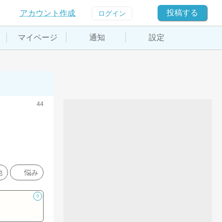
投稿する
アカウント作成
ログイン
マイページ
通知
設定
44
他
悩み
0