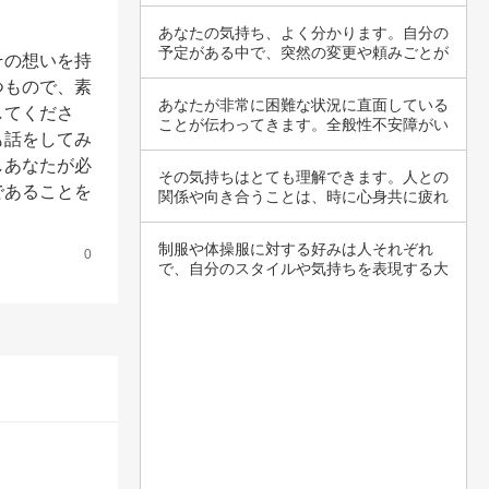
いること…
あなたの気持ち、よく分かります。自分の
予定がある中で、突然の変更や頼みごとが
その想いを持
入ると、…
つもので、素
あなたが非常に困難な状況に直面している
してくださ
ことが伝わってきます。全般性不安障がい
も話をしてみ
のような…
しあなたが必
その気持ちはとても理解できます。人との
であることを
関係や向き合うことは、時に心身共に疲れ
るもので…
制服や体操服に対する好みは人それぞれ
0
で、自分のスタイルや気持ちを表現する大
切な要素で…