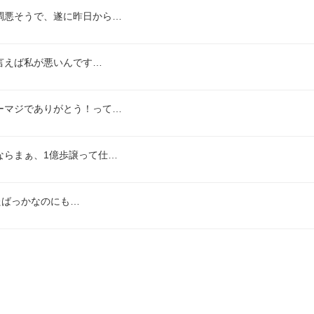
調悪そうで、遂に昨日から…
言えば私が悪いんです…
ーマジでありがとう！って…
ならまぁ、1億歩譲って仕…
来たばっかなのにも…