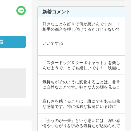
新着コメント
好きなことを好きで何が悪いんですか！！
相手の都合を押し付けてるだけじゃないで
すか息抜…
いいですね
「スタードッグ＆ターボキャット」を楽し
んだようで、とても嬉しいです！　映画に
はそれぞ…
気持ちがそのように変化することは、非常
に自然なことです。好きな人の顔を見るこ
とで、心…
寂しさを感じることは、誰にでもある自然
な感情です。特に孤独な状況にいる時に
は、その感…
「会うのが一番」という思いには、深い感
情やつながりを求める気持ちが込められて