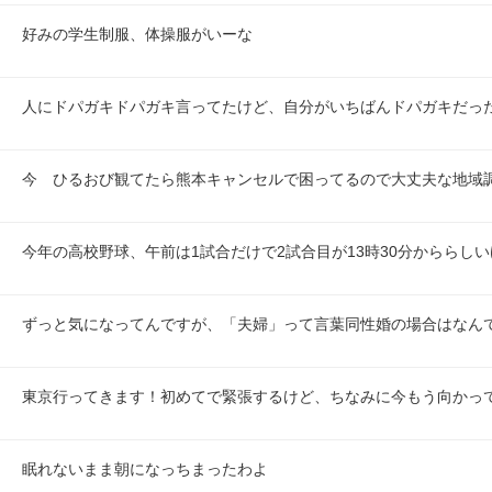
好みの学生制服、体操服がいーな
人にドパガキドパガキ言ってたけど、自分がいちばんドパガキだっ
今　ひるおび観てたら熊本キャンセルで困ってるので大丈夫な地域
今年の高校野球、午前は1試合だけで2試合目が13時30分かららし
ずっと気になってんですが、「夫婦」って言葉同性婚の場合はなん
東京行ってきます！初めてで緊張するけど、ちなみに今もう向かっ
眠れないまま朝になっちまったわよ