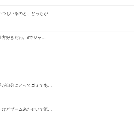
いつもいるのと、どっちが…
方好きだわ。ifでジャ…
界が自分にとってゴミであ…
たけどブーム来たせいで流…