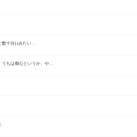
と数十分)｣みたい…
。うちは都心というか、や…
た