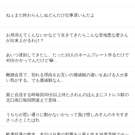
ねぇまだ終わらんしぬどんだけ仕事遅いんだよ
お局消えてくんないかなどう生きてきたらこんな意地悪な婆さん
が出来上がるわけ？
あいつ遅刻してきたし、たった10人のネームプレート作るだけで
40分かかってんだけど😂…
離婚会見で、別れる理由をお互いの価値観の違いをあげる人が多
い気がする。でも価値観なん…
親と合流する時毎回30分以上待たされんのほんまにストレス駅の
北口南口毎回間違えて意味…
うちらが思い通りに動かないからって負け惜しみすんのキモすぎ
さっさとくたばれ
酷暑猛暑の熊本…本日は台風の影響あり風も吹き36度予報でホッ