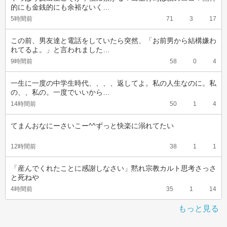
的にも金銭的にも余裕ないく…
5時間前
71
3
17
この前、男友達と電話をしていたら突然、「お前男から結構嫌わ
れてるよ。」と言われました…
9時間前
58
0
4
一生に一度の中学生時代、、、、返してよ。私の人生なのに。私
の、、私の。一度でいいから…
14時間前
50
1
4
てまんおなにーさいこー^^ずっと快楽に溺れてたい
12時間前
38
1
1
「産んでくれたことに感謝しなさい」黙れ宗教カルト思考さっさ
と死ねや
4時間前
35
1
14
もっと見る