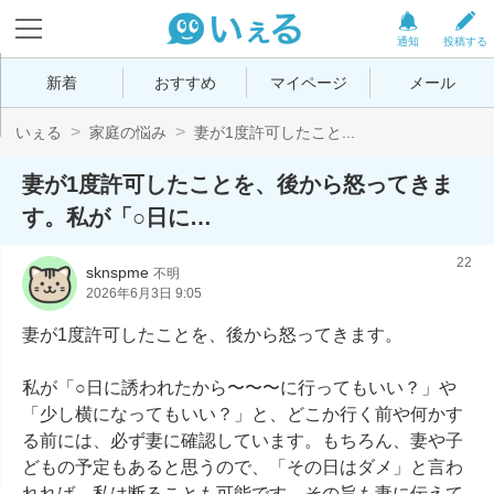
通知
投稿する
新着
おすすめ
マイページ
メール
いぇる
家庭の悩み
妻が1度許可したこと...
妻が1度許可したことを、後から怒ってきま
す。私が「○日に…
22
sknspme
不明
2026年6月3日 9:05
妻が1度許可したことを、後から怒ってきます。

私が「○日に誘われたから〜〜〜に行ってもいい？」や
「少し横になってもいい？」と、どこか行く前や何かす
る前には、必ず妻に確認しています。もちろん、妻や子
どもの予定もあると思うので、「その日はダメ」と言わ
れれば、私は断ることも可能です。その旨も妻に伝えて