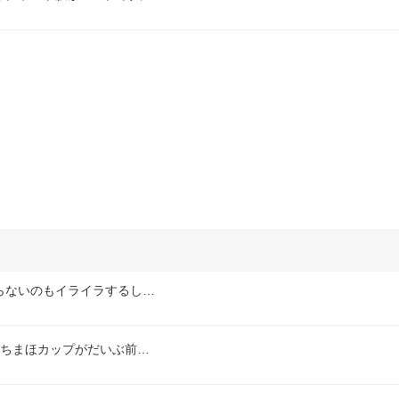
らないのもイライラするし…
らちまほカップがだいぶ前…