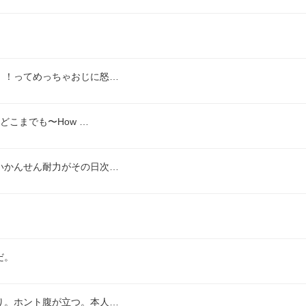
！！ってめっちゃおじに怒…
どこまでも〜How …
いかんせん耐力がその日次…
だ。
り。ホント腹が立つ。本人…