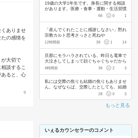
19歳の大学1年生です。身長に関する相談
があります。医療・食事・運動・生活習慣
など、…
66
0
1
「産んでくれたことに感謝しなさい」黙れ
全くありませ
宗教カルト思考さっさと死ねや
なたの感情を
12時間前
39
1
14
旦那にモラハラされている。昨日も電車で
とが大切で
大泣きしてしまって顔ぐちゃぐちゃだから
会社休ん…
に相談するこ
4時間前
36
2
3
があると、心
私には交際の焦りも結婚の焦りもありませ
ん。なぜならば、交際したとしても、結婚
したとし…
0
28
0
3
もっと見る
いぇるカウンセラーのコメント