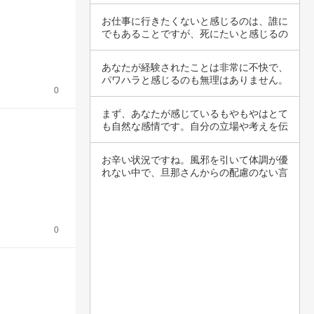
てではな…
お仕事に行きたくないと感じるのは、誰に
でもあることですが、死にたいと感じるの
はとても…
あなたが経験されたことは非常に不快で、
パワハラと感じるのも無理はありません。
0
職場での…
まず、あなたが感じているもやもやはとて
も自然な感情です。自分の立場や考えを伝
えた際に…
お辛い状況ですね。風邪を引いて体調が優
れない中で、旦那さんからの配慮のない言
葉がさら…
0