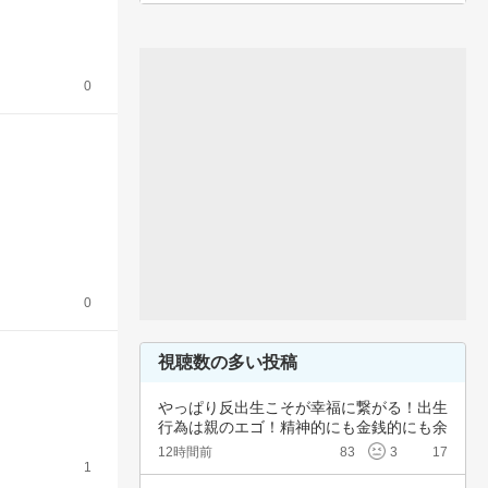
0
0
視聴数の多い投稿
やっぱり反出生こそが幸福に繋がる！出生
行為は親のエゴ！精神的にも金銭的にも余
裕ないく…
12時間前
83
3
17
1