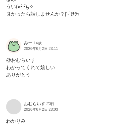
うい(๑•̀ •́)و✧

良かったら話しませんか？|´-`)ﾁﾗｯ
みー
14歳
2026年6月2日 23:11
@おむらいす

わかってくれて嬉しい

ありがとう
おむらいす
不明
2026年6月2日 23:03
わかりみ