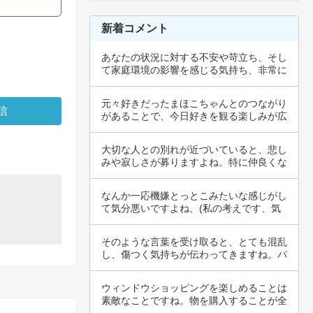
新着コメント
あなたの状況に対する不安や苛立ち、そし
て家庭環境の影響を感じる気持ち、非常に
よく理解…
元々好きだったまほこちゃんとのつながり
があることで、今日好きを観る楽しみが広
がったの…
大切な人との別れが近づいていると、悲し
みや寂しさが募りますよね。特に仲良くな
った副顧…
なんか一応機嫌とっとこみたいな感じがし
て気分悪いですよね、(私の考えです、気
に障った…
そのような言葉を受け取ると、とても混乱
し、傷つく気持ちが伝わってきますね。パ
ートナー…
ウィンドウショッピングを楽しめることは
素敵なことですね。物を購入することが全