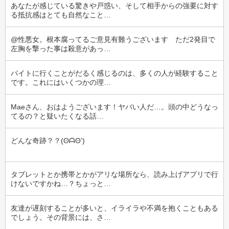
あなたが感じている驚きや戸惑い、そして相手からの強要に対す
る抵抗感はとても自然なこと…
@性悪女。根本腐ってるご意見有難うございます　ただ2発目で
左胸を撃った事は殺意があっ…
バイトに行くことがだるく感じるのは、多くの人が経験すること
です。これにはいくつかの理…
Maeさん、おはようございます！ヤバい人だ…。頭の中どうなっ
てるの？と疑いたくなる話…
どんな奇跡？？(⁠ʘ⁠ᗩ⁠ʘ⁠’⁠)
タブレットとか携帯とかがアリな場所なら、読み上げアプリで行
けないですかね…？ちょっと…
友達が遅刻することが多いと、イライラや不満を抱くこともある
でしょう。その背景には、さ…