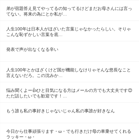
弟が宿題答え見てやってるの知ってるけどまだお母さんには言っ
てない。将来の為にとか私が…
人生100年は日本人がほざいた言葉じゃなかったらしい。そりゃ
こんな恥ずかしい言葉を底…
発表で声が出なくなる辛い
人生100年とかほざくけど国が機能しなけりゃそんな悠長なこと
言えないだろ。この沈みか…
悩み聞くよー👍ひと目気になる方はメールの方でも大丈夫です😊
ただ話したいでも歓迎です！…
もう誰も私の事好きじゃないじゃん私の事誰が好きなん
今日から仕事頑張ります・ω・でも行きだけ母の車乗せてくれる
ラッキー・ω・