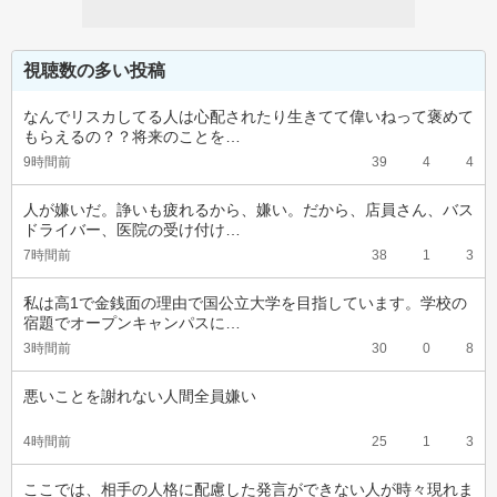
視聴数の多い投稿
なんでリスカしてる人は心配されたり生きてて偉いねって褒めて
もらえるの？？将来のことを…
9時間前
39
4
4
人が嫌いだ。諍いも疲れるから、嫌い。だから、店員さん、バス
ドライバー、医院の受け付け…
7時間前
38
1
3
私は高1で金銭面の理由で国公立大学を目指しています。学校の
宿題でオープンキャンパスに…
3時間前
30
0
8
悪いことを謝れない人間全員嫌い
4時間前
25
1
3
ここでは、相手の人格に配慮した発言ができない人が時々現れま