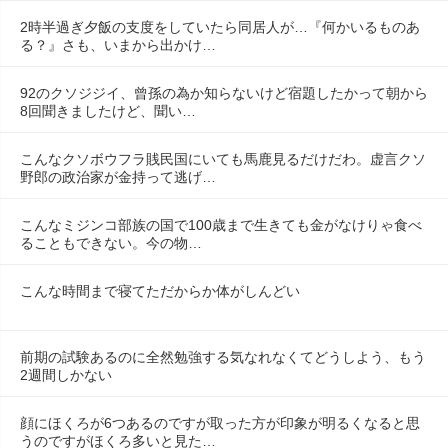
2時半過ぎ夕飯の支度をしていたら同居人が…『何かいるものあ
る？』さも、いまから出かけ…
92のクソジジイ、曾孫の為か知らないけど宿題したかって朝から
8回聞きましたけど、聞い…
こんなクソボウフラ賎民国にいても馬鹿見るだけだわ。虚言クソ
野郎の政治家が金持って逃げ…
こんなミジンコ部族の国で100歳まで生きても金がなけりゃ食べ
ることもできない。今の物…
こんな時間まで寝てただからか体がしんどい
前期の試験あるのに全然勉強する気なれなくてどうしよう、もう
2週間しかない
顔にほくろが6つあるのですが取った方が印象が明るくなると思
うのですがほくろ多いと見た…