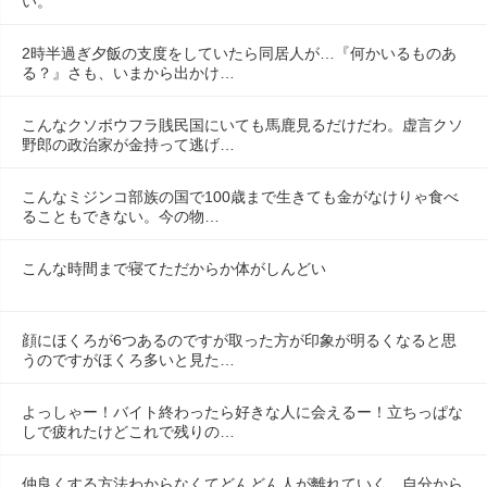
い。
2時半過ぎ夕飯の支度をしていたら同居人が…『何かいるものあ
る？』さも、いまから出かけ…
こんなクソボウフラ賎民国にいても馬鹿見るだけだわ。虚言クソ
野郎の政治家が金持って逃げ…
こんなミジンコ部族の国で100歳まで生きても金がなけりゃ食べ
ることもできない。今の物…
こんな時間まで寝てただからか体がしんどい
顔にほくろが6つあるのですが取った方が印象が明るくなると思
うのですがほくろ多いと見た…
よっしゃー！バイト終わったら好きな人に会えるー！立ちっぱな
しで疲れたけどこれで残りの…
仲良くする方法わからなくてどんどん人が離れていく。自分から