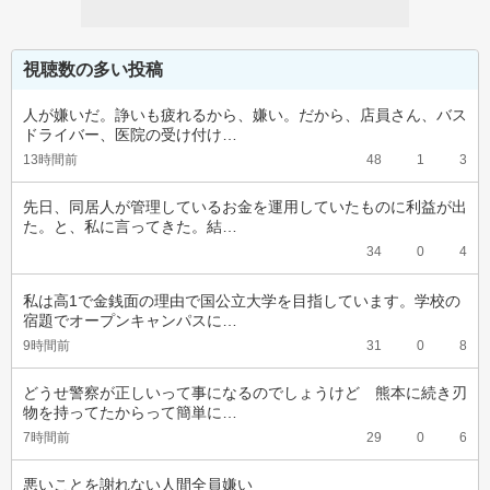
視聴数の多い投稿
人が嫌いだ。諍いも疲れるから、嫌い。だから、店員さん、バス
ドライバー、医院の受け付け…
13時間前
48
1
3
先日、同居人が管理しているお金を運用していたものに利益が出
た。と、私に言ってきた。結…
34
0
4
私は高1で金銭面の理由で国公立大学を目指しています。学校の
宿題でオープンキャンパスに…
9時間前
31
0
8
どうせ警察が正しいって事になるのでしょうけど　熊本に続き刃
物を持ってたからって簡単に…
7時間前
29
0
6
悪いことを謝れない人間全員嫌い