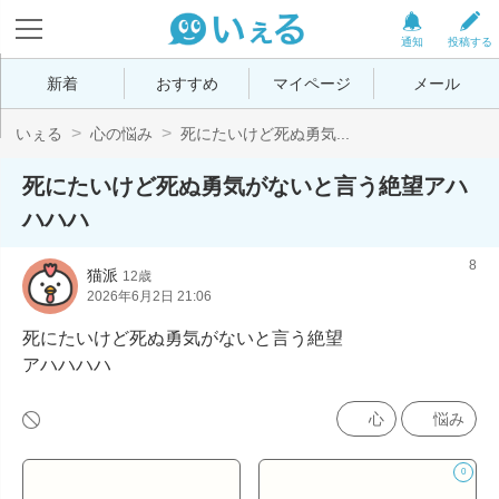
通知
投稿する
新着
おすすめ
マイページ
メール
いぇる
心の悩み
死にたいけど死ぬ勇気...
死にたいけど死ぬ勇気がないと言う絶望アハ
ハハハ
8
猫派
12歳
2026年6月2日 21:06
死にたいけど死ぬ勇気がないと言う絶望

アハハハハ
心
悩み
0