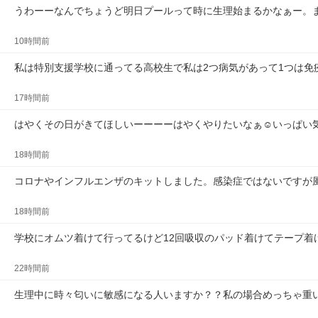
うわーーなんでちょうど明日プールって時に生理始まるかなぁー。
10時間前
私は特別支援学校に通ってる高校生で私は2つ病気があって1つは免
17時間前
はやくその日がきてほしいーーーーはやくやりたいなぁ☺️いっぱい
18時間前
コロナやインフルエンザのキットしました。感染症ではないですが
18時間前
学校にオムツ着けて行ってるけど12回吸収のパッド着けてテープ着
22時間前
生理中に時々匂いに敏感になる人いますか？？私の場合めっちゃ重