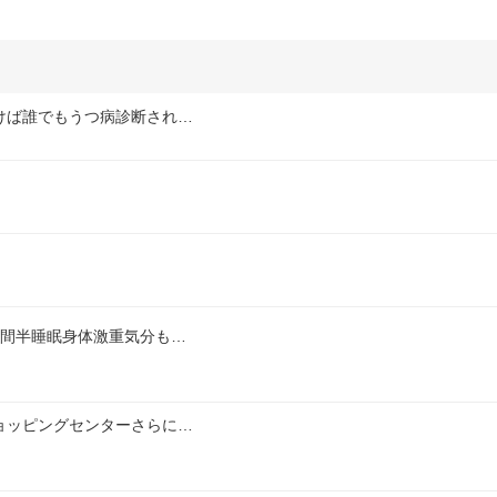
けば誰でもうつ病診断され…
時間半睡眠身体激重気分も…
ョッピングセンターさらに…