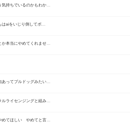
う気持ちでいるのかもわか…
はaiをいじり倒してボ…
とか本当にやめてくれませ…
肉あってブルドッグみたい…
ラルライセンジングと組み…
やめてほしい　やめてと言…