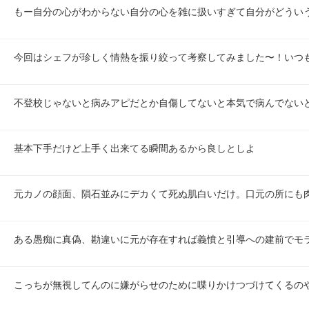
もー自分の心がわからない自分の心を雑に扱いすぎて自分がどうい
今回はシェフが珍しく情熱を振り絞って考察してみました〜！いつも
不登校じゃないと病みアピだとか自傷してないと本気で病んでない
基本下手だけど上手く出来てる瞬間あるから良しとしよ
元カノの顔面、隕石並みにデカくて死ぬ肌白いだけ。口元の所にも
ある愚痴に真偽、勘違いに元が存在すれば義憤と引導への建前でモ
こっちが無視してんのに嫌がらせのために喋りかけつづけてくるの