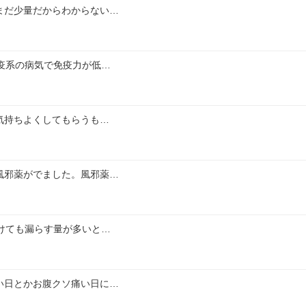
まだ少量だからわからない…
疫系の病気で免疫力が低…
気持ちよくしてもらうも…
風邪薬がでました。風邪薬…
けても漏らす量が多いと…
い日とかお腹クソ痛い日に…