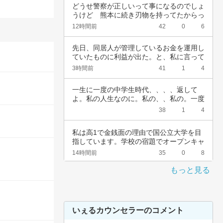
どうせ警察が正しいって事になるのでしょ
うけど　熊本に続き刃物を持ってたからっ
て簡単に…
12時間前
42
0
6
先日、同居人が管理しているお金を運用し
ていたものに利益が出た。と、私に言って
きた。結…
3時間前
41
1
4
一生に一度の中学生時代、、、、返して
よ。私の人生なのに。私の、、私の。一度
でいいから…
38
1
4
私は高1で金銭面の理由で国公立大学を目
指しています。学校の宿題でオープンキャ
ンパスに…
14時間前
35
0
8
もっと見る
いぇるカウンセラーのコメント