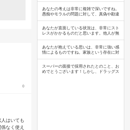
去の関係…
あなたの考えは非常に複雑で深いですね。
愚痴やモラルの問題に対して、真偽や勘違
いといっ…
あなたが直面している状況は、非常にスト
レスがかかるものだと思います。他人が無
視してい…
あなたが抱えている思いは、非常に強い感
情によるものですね。家族という存在に対
する拒否…
スーパーの面接で採用されたとのこと、お
めでとうございます！しかし、ドラッグス
トアに気…
0
恋人はいても
関係なく使え