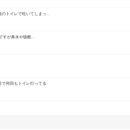
校のトイレで吐いてしまっ…
んですが鼻水や咳酷…
社で何回もトイレ行ってる