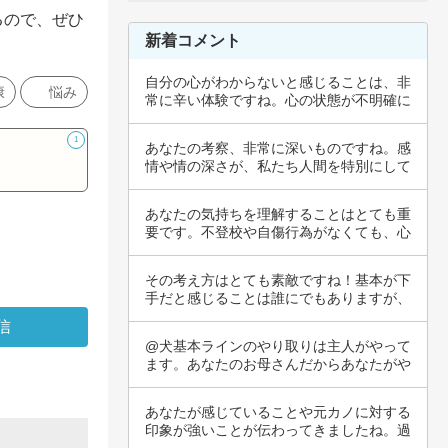
るので、ぜひ
新着コメント
自分の心がわからないと感じることは、非
康
悩み
常に辛い体験ですね。心の状態が不明確に
なると、…
1
あなたの考察、非常に深いものですね。感
情や情の深さが、私たち人間を特別にして
いるとい…
あなたの気持ちを理解することはとても重
要です。不登校や自傷行為がなくても、心
の苦しみ…
その考え方はとても素敵ですね！基本が下
手だと感じることは誰にでもありますが、
上手くで…
@犬基本ラインのやり取りは主人がやって
ます。あなたのお母さんだからあなたがや
ってねと…
あなたが感じていることや元カノに対する
印象が強いことが伝わってきましたね。過