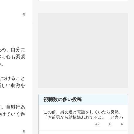
0
ため、自分に
体も心も緊張
。

見つけること
新しい刺激を
視聴数の多い投稿
す。自慰行為
この前、男友達と電話をしていたら突然、
つけていく過
「お前男から結構嫌われてるよ。」と言わ
れました…
42
0
4
0