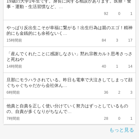
19歳の大学1年生です。身長に関する相談があります。医療・食
事・運動・生活習慣など、…
92
0
1
やっぱり反出生こそが幸福に繋がる！出生行為は親のエゴ！精神
的にも金銭的にも余裕ないく…
15時間前
84
3
17
「産んでくれたことに感謝しなさい」黙れ宗教カルト思考さっさ
と死ねや
14時間前
40
1
14
旦那にモラハラされている。昨日も電車で大泣きしてしまって顔
ぐちゃぐちゃだから会社休ん…
6時間前
36
2
3
他責と自責を正しく使い分けていく努力はずっとしているもの
の、自責が多くなりがちなんで…
7時間前
28
0
1
もっと見る