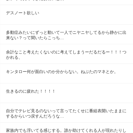
デスノート欲しい
多動症みたいにずっと動いて一人でニヤニヤしてるから静かに出
来ない？って聞いたらこっち…
余計なこと考えたくないのに考えてしまうーだるだるー！！！つ
かれる、
キンタロー何が面白いのか分からない。ねぶたのマネとか。
生きるのに疲れた！！！！
自分でテレビ見るのないって言ってたくせに番組表開いたままに
するからいつ戻すんだろうな…
家族内でも浮いてる感じする。誰か助けてくれる人が現れたりし