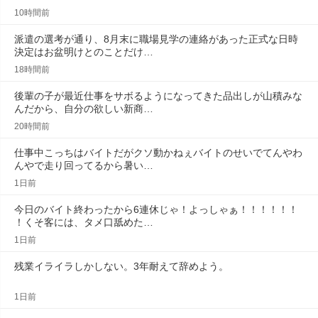
10時間前
派遣の選考が通り、8月末に職場見学の連絡があった正式な日時
決定はお盆明けとのことだけ…
18時間前
後輩の子が最近仕事をサボるようになってきた品出しが山積みな
んだから、自分の欲しい新商…
20時間前
仕事中こっちはバイトだがクソ動かねぇバイトのせいでてんやわ
んやで走り回ってるから暑い…
1日前
今日のバイト終わったから6連休じゃ！よっしゃぁ！！！！！！
！くそ客には、タメ口舐めた…
1日前
残業イライラしかしない。3年耐えて辞めよう。
1日前