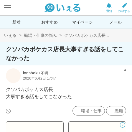
通知
投稿する
新着
おすすめ
マイページ
メール
いぇる
職場・仕事の悩み
クソバカボケカス店長...
クソバカボケカス店長大事すぎる話をしてこ
なかった
4
innshoku
不明
2026年6月2日 17:47
クソバカボケカス店長

大事すぎる話をしてこなかった
職場・仕事
愚痴
0