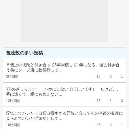
視聴数の多い投稿
８個上の彼氏と付き合って3年同棲して1年になる。過去付き合
う前にソープ店に数回行って…
3時間前
36
0
1
YGめざしてます！（バカにしないでほしいです）　だけど、、
夢は遠くて、親にも言えない…
12時間前
35
1
3
浮気してバレたー自業自得すぎる元彼と会ってるの今彼の友達に
見られてバレた浮気女として…
10時間前
35
0
1