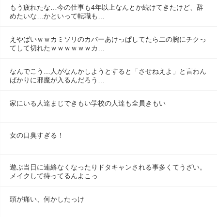
もう疲れたな…今の仕事も4年以上なんとか続けてきたけど、辞
めたいな…かといって転職も…
えやばいｗｗカミソリのカバーあけっぱしてたら二の腕にチクっ
てして切れたｗｗｗｗｗｗカ…
なんでこう…人がなんかしようとすると「させねえよ」と言わん
ばかりに邪魔が入るんだろう…
家にいる人達まじできもい学校の人達も全員きもい
女の口臭すぎる！
遊ぶ当日に連絡なくなったりドタキャンされる事多くてうざい。
メイクして待ってるんよこっ…
頭が痛い、何かしたっけ