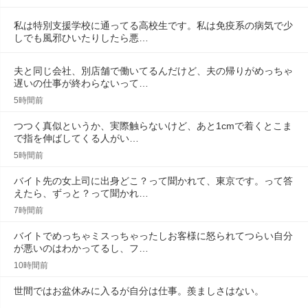
私は特別支援学校に通ってる高校生です。私は免疫系の病気で少
しでも風邪ひいたりしたら悪…
夫と同じ会社、別店舗で働いてるんだけど、夫の帰りがめっちゃ
遅いの仕事が終わらないって…
5時間前
つつく真似というか、実際触らないけど、あと1cmで着くとこま
で指を伸ばしてくる人がい…
5時間前
バイト先の女上司に出身どこ？って聞かれて、東京です。って答
えたら、ずっと？って聞かれ…
7時間前
バイトでめっちゃミスっちゃったしお客様に怒られてつらい自分
が悪いのはわかってるし、フ…
10時間前
世間ではお盆休みに入るが自分は仕事。羨ましさはない。