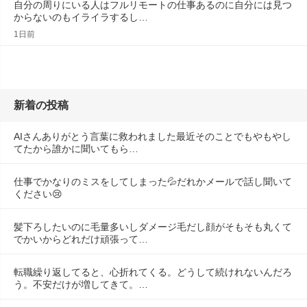
自分の周りにいる人はフルリモートの仕事あるのに自分には見つ
からないのもイライラするし…
1日前
新着の投稿
AIさんありがとう言葉に救われました最近そのことでもやもやし
てたから誰かに聞いてもら…
仕事でかなりのミスをしてしまった💦だれかメールで話し聞いて
ください😢
髪下ろしたいのに毛量多いしダメージ毛だし顔がそもそも丸くて
でかいからどれだけ頑張って…
転職繰り返してると、心折れてくる。どうして続けれないんだろ
う。不安だけが増してきて。…