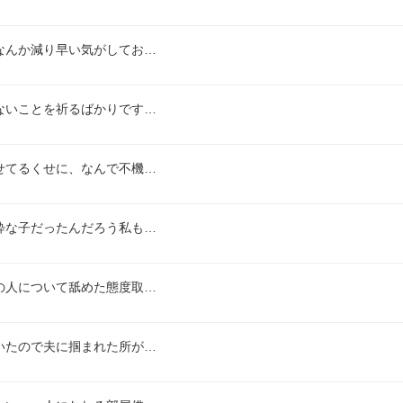
なんか減り早い気がしてお…
ないことを祈るばかりです…
せてるくせに、なんで不機…
粋な子だったんだろう私も…
の人について舐めた態度取…
いたので夫に掴まれた所が…