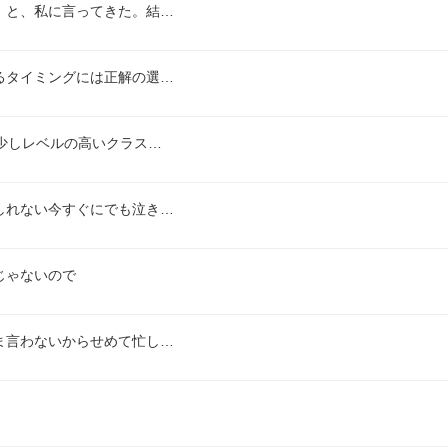
。と、私に言ってきた。結…
るタイミングには正解の選…
少しレベルの高いクラス…
しれない今すぐにでも泣き…
じゃないので
ま言わないからせめて忙し…