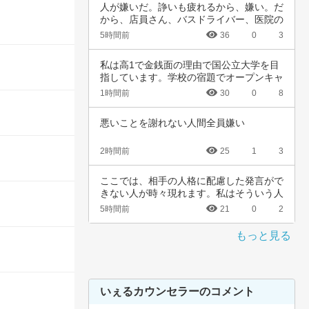
人が嫌いだ。諍いも疲れるから、嫌い。だ
から、店員さん、バスドライバー、医院の
受け付け…
5時間前
36
0
3
私は高1で金銭面の理由で国公立大学を目
指しています。学校の宿題でオープンキャ
ンパスに…
1時間前
30
0
8
悪いことを謝れない人間全員嫌い
2時間前
25
1
3
ここでは、相手の人格に配慮した発言がで
きない人が時々現れます。私はそういう人
に対し、…
5時間前
21
0
2
もっと見る
いぇるカウンセラーのコメント