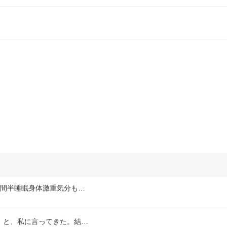
時間半睡眠身体激重気分も…
。と、私に言ってきた。結…