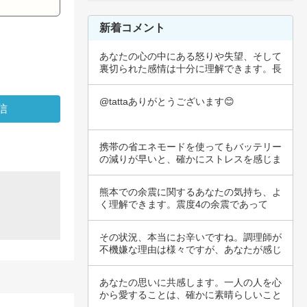
新着コメント
あなたの心の中にある怒りや失望、そして
裏切られた感情は十分に理解できます。長
年の信頼…
@tattaありがとうございます😊
携帯の省エネモードを使ってもバッテリー
の減りが早いと、確かにストレスを感じま
すよね。…
熊本での余震に関するあなたの気持ち、よ
く理解できます。震度4の余震であって
も、多くの…
その状況、本当にお辛いですね。調理師が
不機嫌な理由は様々ですが、あなたが感じ
ている不…
あなたの思いに共感します。一人の人を心
から愛することは、確かに素晴らしいこと