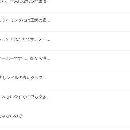
たい。一人になれる部屋借…
るタイミングには正解の選…
トしてくれた方です。メー…
ヒーホーです…。朝から汚…
少しレベルの高いクラス…
しれない今すぐにでも泣き…
じゃないので