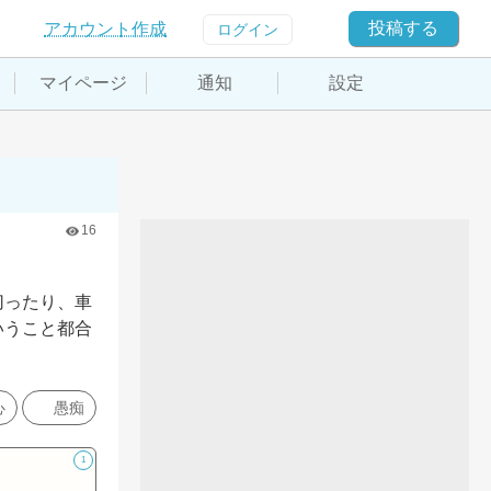
投稿する
アカウント作成
ログイン
マイページ
通知
設定
16
切ったり、車
いうこと都合
心
愚痴
1