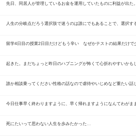
先日、同居人が管理しているお金を運用していたものに利益が出た
人生の分岐点だろう選択肢で迷うのは誰にでもあることで、選択す
留学4日目の授業2日目だけどもう辛い　なぜかテストの結果だけで
起きた。まだちょっと昨日のハプニングが怖くて心折れやすいかも
誰か相談乗ってください性格の話なので虐待やいじめなど重たい話
今日仕事早く終わりますように、早く帰れますようになんてわがま
死にたいって思わない人生を歩みたかった…