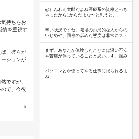
です。そ…
@わんわん太郎だよね医療系の資格とっち
ゃったから1からだよな〜と思うと、、
お気持ちをお
感情を重視す
辛い状況ですね。職場のお局的な人からの
いじめや、同僚の舐めた態度は非常にスト
レスを与…
まず、あなたが体験したことには深い不安
えば、彼らが
や苦痛が伴っていることと思います。掴み
ケーションが
合いの喧…
パソコンとか使ってやる仕事に限られるよ
ね
自然ですが、
いので、今後
0