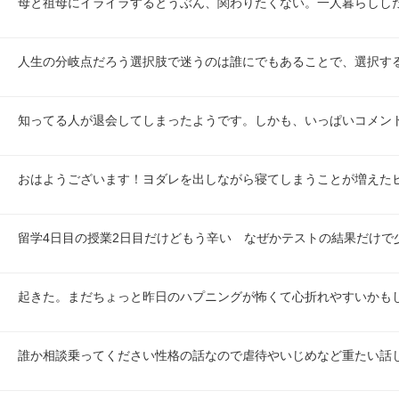
母と祖母にイライラするとうぶん、関わりたくない。一人暮らしし
人生の分岐点だろう選択肢で迷うのは誰にでもあることで、選択す
知ってる人が退会してしまったようです。しかも、いっぱいコメン
おはようございます！ヨダレを出しながら寝てしまうことが増えた
留学4日目の授業2日目だけどもう辛い　なぜかテストの結果だけで
起きた。まだちょっと昨日のハプニングが怖くて心折れやすいかも
誰か相談乗ってください性格の話なので虐待やいじめなど重たい話