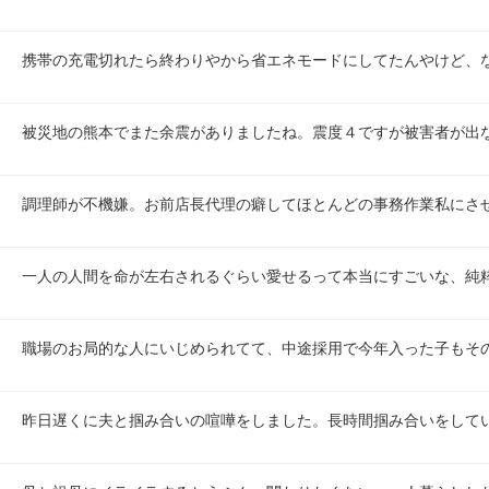
携帯の充電切れたら終わりやから省エネモードにしてたんやけど、
被災地の熊本でまた余震がありましたね。震度４ですが被害者が出
調理師が不機嫌。お前店長代理の癖してほとんどの事務作業私にさ
一人の人間を命が左右されるぐらい愛せるって本当にすごいな、純
職場のお局的な人にいじめられてて、中途採用で今年入った子もそ
昨日遅くに夫と掴み合いの喧嘩をしました。長時間掴み合いをして