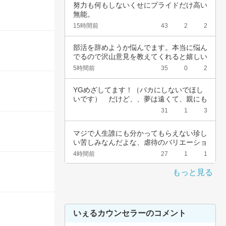
努力も何もしないくせにプライドだけ高い
無能。
15時間前
43
2
2
部活を辞めようか悩んでます。本当に悩ん
でるので沢山意見を教えてくれると嬉しい
です。中…
5時間前
35
0
2
YGめざしてます！（バカにしないでほし
いです）　だけど、、夢は遠くて、親にも
言えない…
31
1
3
マジで人生誰にも分かってもらえない珍し
い苦しみなんだよな、虐待のバリエーショ
ンも体の…
4時間前
27
1
1
もっと見る
いぇるカウンセラーのコメント