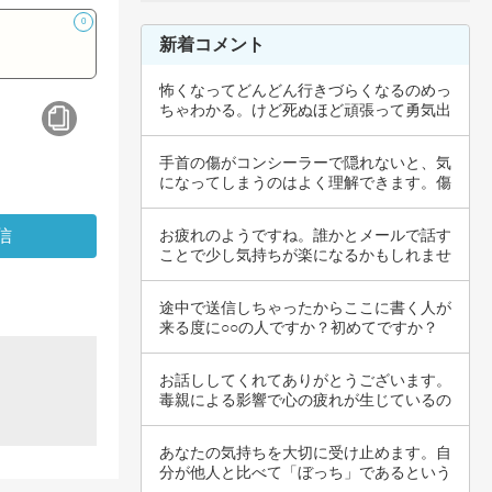
0
新着コメント
怖くなってどんどん行きづらくなるのめっ
ちゃわかる。けど死ぬほど頑張って勇気出
して行っ…
手首の傷がコンシーラーで隠れないと、気
になってしまうのはよく理解できます。傷
の大きさ…
お疲れのようですね。誰かとメールで話す
ことで少し気持ちが楽になるかもしれませ
ん。自分…
途中で送信しちゃったからここに書く人が
来る度に○○の人ですか？初めてですか？
今日は人…
お話ししてくれてありがとうございます。
毒親による影響で心の疲れが生じているの
ですね。…
あなたの気持ちを大切に受け止めます。自
分が他人と比べて「ぼっち」であるという