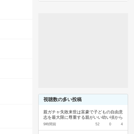
視聴数の多い投稿
親ガチャ失敗来世は富豪で子どもの自由意
志を最大限に尊重する親がいい幼い頃から
深夜正座…
9時間前
52
0
4