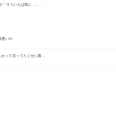
が「そういえば前に…」…
頭悪いの
えわって言ってたくせに募…