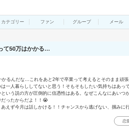
カテゴリー
ファン
グループ
メール
て50万はかかる…
かかるんだな…これをあと2年で卒業って考えるとそのまま頑
つは一人暮らししてないと思う！そもそもしたい気持ちはあっ
かという説の方が圧倒的に信憑性はある。なぜこんなにあいつ
ったからだよ！！😭

りあえず今月は話しかける！！チャンスから逃げない、掴みに
恋