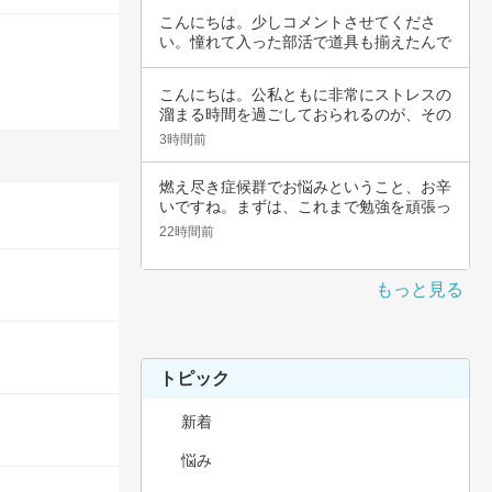
こんにちは。少しコメントさせてくださ
い。憧れて入った部活で道具も揃えたんで
すよね。頑…
こんにちは。公私ともに非常にストレスの
溜まる時間を過ごしておられるのが、その
辛さと共…
3時間前
燃え尽き症候群でお悩みということ、お辛
いですね。まずは、これまで勉強を頑張っ
てこられ…
22時間前
もっと見る
トピック
新着
悩み