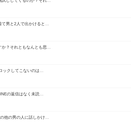
腕試ししてくるのか？それ…
着て男と2人で出かけると…
すか？それともなんとも思…
ブロックしてこないのは…
INEの返信はなく未読…
場の他の男の人に話しかけ…