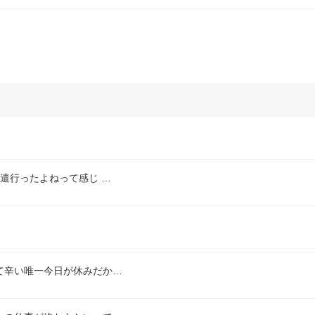
遣行ったよねって感じ …
て辛い唯一今日が休みだか…