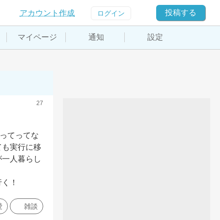
投稿する
アカウント作成
ログイン
マイページ
通知
設定
27
張ってってな
ても実行に移
が一人暮らし
行く！
愛
雑談