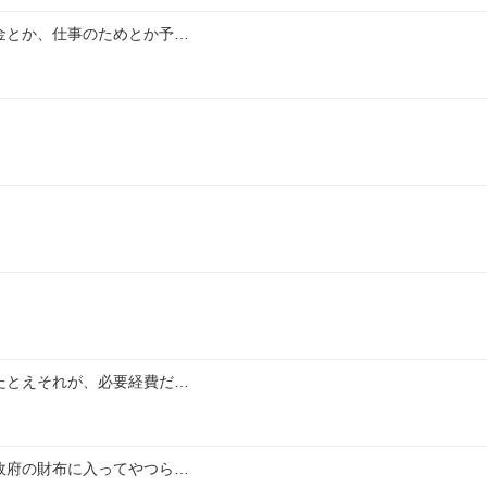
金とか、仕事のためとか予…
たとえそれが、必要経費だ…
政府の財布に入ってやつら…