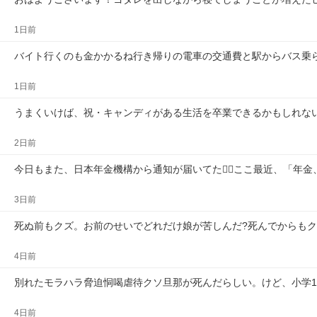
1日前
バイト行くのも金かかるね行き帰りの電車の交通費と駅からバス乗
1日前
うまくいけば、祝・キャンディがある生活を卒業できるかもしれな
2日前
今日もまた、日本年金機構から通知が届いてた😮‍💨ここ最近、「年
3日前
死ぬ前もクズ。お前のせいでどれだけ娘が苦しんだ?死んでからも
4日前
別れたモラハラ脅迫恫喝虐待クソ旦那が死んだらしい。けど、小学
4日前