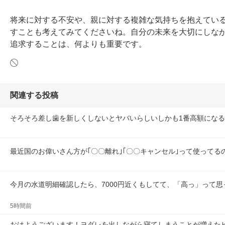
将来に対する不安や、親に対する複雑な気持ちを抱えてい
すことも考えてみてくださいね。自分の未来を大切にしな
追求することは、何よりも重要です。
関連する投稿
そろそろ差し歯を新しくしないとヤバいらしいしかも1番高額になる
最近国のお偉いさん方が｢〇〇離れ｣｢〇〇キャンセル｣って使ってる
今月の水道明細確認したら、7000円近くもしてて、「高っ」って思
5時間前
おはようございます！ヨダレを出しながら寝てしまうことが増えた