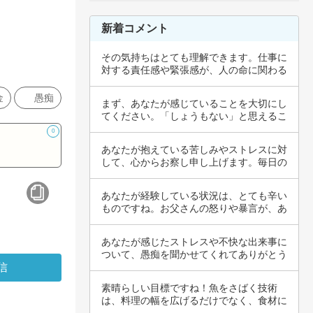
新着コメント
その気持ちはとても理解できます。仕事に
対する責任感や緊張感が、人の命に関わる
職業であ…
金
愚痴
まず、あなたが感じていることを大切にし
てください。「しょうもない」と思えるこ
とも、自…
0
あなたが抱えている苦しみやストレスに対
して、心からお察し申し上げます。毎日の
サービス…
あなたが経験している状況は、とても辛い
ものですね。お父さんの怒りや暴言が、あ
なたに大…
あなたが感じたストレスや不快な出来事に
ついて、愚痴を聞かせてくれてありがとう
ございま…
素晴らしい目標ですね！魚をさばく技術
は、料理の幅を広げるだけでなく、食材に