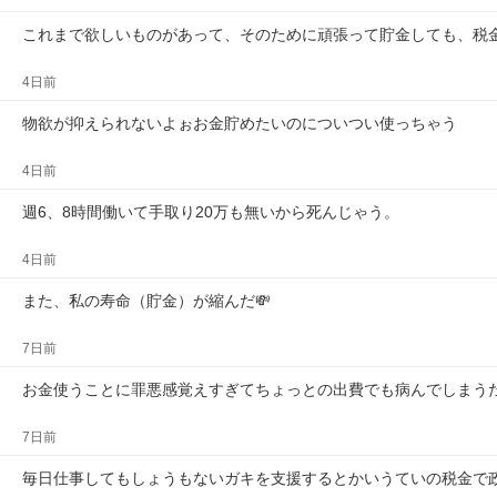
これまで欲しいものがあって、そのために頑張って貯金しても、税
4日前
物欲が抑えられないよぉお金貯めたいのについつい使っちゃう
4日前
週6、8時間働いて手取り20万も無いから死んじゃう。
4日前
また、私の寿命（貯金）が縮んだ💸
7日前
お金使うことに罪悪感覚えすぎてちょっとの出費でも病んでしまう
7日前
毎日仕事してもしょうもないガキを支援するとかいうていの税金で