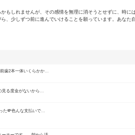
るかもしれませんが、その感情を無理に消そうとせずに、時に
がら、少しずつ前に進んでいけることを願っています。あなた
前歯2本一体いくらかか…
の見る度金がないから…
った💸色んな支払いで…
ヒーホーです…。朝から汚…