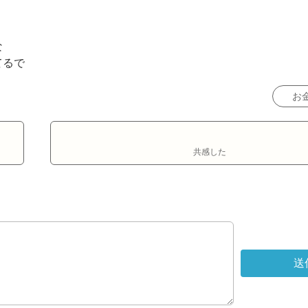


てるで
お
共感した