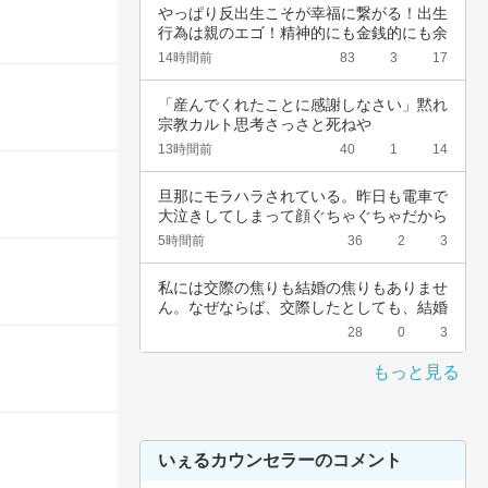
やっぱり反出生こそが幸福に繋がる！出生
行為は親のエゴ！精神的にも金銭的にも余
裕ないく…
14時間前
83
3
17
「産んでくれたことに感謝しなさい」黙れ
宗教カルト思考さっさと死ねや
13時間前
40
1
14
旦那にモラハラされている。昨日も電車で
大泣きしてしまって顔ぐちゃぐちゃだから
会社休ん…
5時間前
36
2
3
私には交際の焦りも結婚の焦りもありませ
ん。なぜならば、交際したとしても、結婚
したとし…
28
0
3
もっと見る
いぇるカウンセラーのコメント