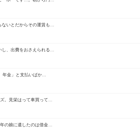
らないとだからその運賃も…
いし、出費をおさえられる…
金、年金」と支払いばか…
クズ。見栄はって車買って…
1年の娘に遺したのは借金…