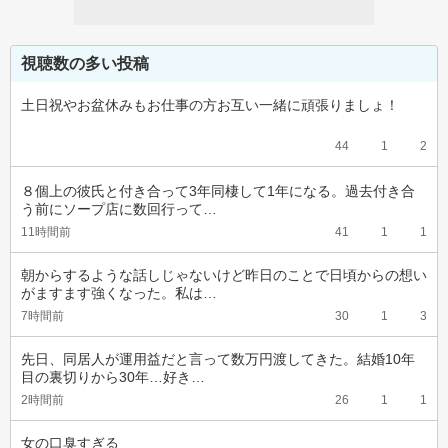
視聴数の多い投稿
土日祝やお盆休みもお仕事の方お互い一緒に頑張りましょ！
44
1
2
８個上の彼氏と付き合って3年同棲して1年になる。過去付き合
う前にソープ店に数回行って…
11時間前
41
1
1
朝からするような話しじゃないけど昨日のことで日頃からの想い
がますます強くなった。私は…
7時間前
30
1
3
先日、同居人が運用益だと言って数万円渡してきた。結婚10年
目の裏切りから30年…好き…
2時間前
26
1
1
女の口臭すぎる