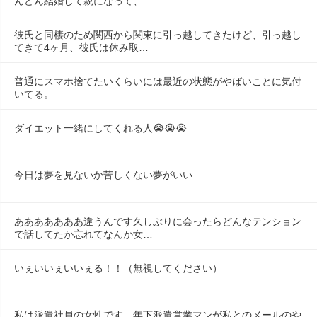
んどん結婚して親になって、…
彼氏と同棲のため関西から関東に引っ越してきたけど、引っ越し
てきて4ヶ月、彼氏は休み取…
普通にスマホ捨てたいくらいには最近の状態がやばいことに気付
いてる。
ダイエット一緒にしてくれる人😭😭😭
今日は夢を見ないか苦しくない夢がいい
あああああああ違うんです久しぶりに会ったらどんなテンション
で話してたか忘れてなんか女…
いぇいいぇいいぇる！！（無視してください）
私は派遣社員の女性です。年下派遣営業マンが私とのメールのや